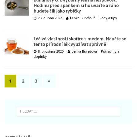
Banánový čaj: Výborný lék na nespavost.
Hodinu před spánkem si ho uvařte a ráno
budete čílí jako rybičky
23. dubna 2022
Lenka Burešová
Rady a tipy
Léčivé vlastnosti skořice s medem. Naučte se
tento přírodní lék využívat správně
8. prosince 2020
Lenka Burešová
Potraviny a
doplňky
1
2
3
»