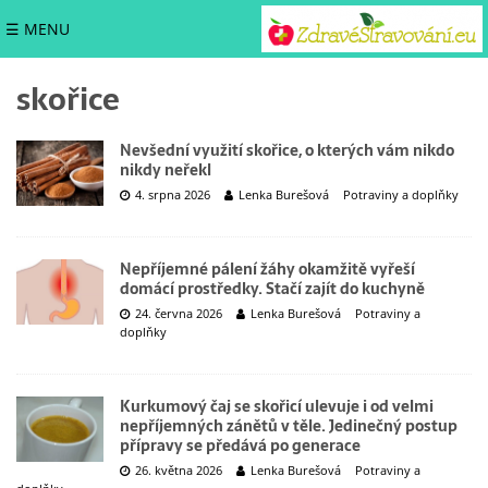
☰ MENU
skořice
Nevšední využití skořice, o kterých vám nikdo
nikdy neřekl
4. srpna 2026
Lenka Burešová
Potraviny a doplňky
Nepříjemné pálení žáhy okamžitě vyřeší
domácí prostředky. Stačí zajít do kuchyně
24. června 2026
Lenka Burešová
Potraviny a
doplňky
Kurkumový čaj se skořicí ulevuje i od velmi
nepříjemných zánětů v těle. Jedinečný postup
přípravy se předává po generace
26. května 2026
Lenka Burešová
Potraviny a