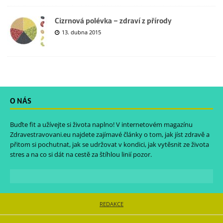
Cizrnová polévka – zdraví z přírody
13. dubna 2015
O NÁS
Buďte fit a užívejte si života naplno! V internetovém magazínu
Zdravestravovani.eu
najdete zajímavé články o tom, jak jíst zdravě a
přitom si pochutnat, jak se udržovat v kondici, jak vytěsnit ze života
stres a na co si dát na cestě za štíhlou linií pozor.
REDAKCE