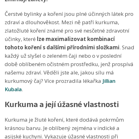
Čerstvé bylinky a koření jsou plné účinných látek pro
zdraví a dlouhověkost. Mezi ně patří kurkuma,
zlatožluté koření známé pro své nesčetné zdravotní
účinky, které
lze maximalizovat kombinací
tohoto koření s dalšími přírodními složkami
. Snad
každý už slyšel o zeleném čaji nebo o v poslední
době oblíbeném očistném prostředku, jenž prospívá
našemu zdraví. Věděli jste ale, jakou sílu má
kurkumový čaj? Více prozradila lékařka
Jillian
Kubala
.
Kurkuma a její úžasné vlastnosti
Kurkuma je žluté koření, které dodává pokrmům
krásnou barvu. Je oblíbený zejména v indické a
asijské kuchyni. Vykazuje úžasné vlastnosti při