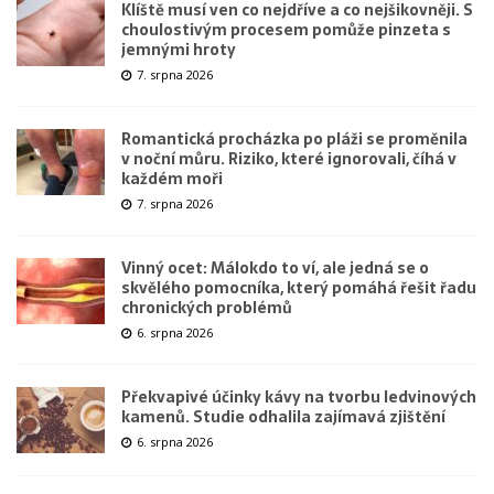
Klíště musí ven co nejdříve a co nejšikovněji. S
choulostivým procesem pomůže pinzeta s
jemnými hroty
7. srpna 2026
Romantická procházka po pláži se proměnila
v noční můru. Riziko, které ignorovali, číhá v
každém moři
7. srpna 2026
Vinný ocet: Málokdo to ví, ale jedná se o
skvělého pomocníka, který pomáhá řešit řadu
chronických problémů
6. srpna 2026
Překvapivé účinky kávy na tvorbu ledvinových
kamenů. Studie odhalila zajímavá zjištění
6. srpna 2026