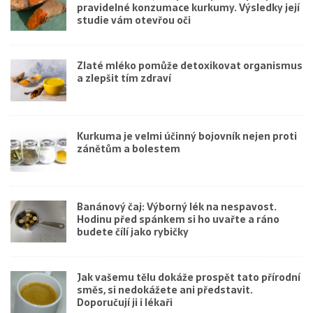
pravidelné konzumace kurkumy. Výsledky její
studie vám otevřou oči
Zlaté mléko pomůže detoxikovat organismus
a zlepšit tím zdraví
Kurkuma je velmi účinný bojovník nejen proti
zánětům a bolestem
Banánový čaj: Výborný lék na nespavost.
Hodinu před spánkem si ho uvařte a ráno
budete čílí jako rybičky
Jak vašemu tělu dokáže prospět tato přírodní
směs, si nedokážete ani představit.
Doporučují ji i lékaři