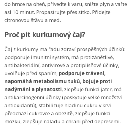
do hrnce na oheň, přiveďte k varu, snižte plyn a vařte
asi 10 minut. Propasírujte přes sítko. Přidejte
citronovou šťávu a med.
Proč pít kurkumový čaj?
Čaj z kurkumy má řadu zdraví prospěšných účinků:
podporuje imunitní systém, má protizánětlivé,
antibakteriální, antivirové a protiplísňové účinky,
uvolňuje před spaním,
podporuje trávení,
napomáhá metabolismu tuků, bojuje proti
nadýmání a plynatosti
, zlepšuje funkci jater, má
antikarcinogenní účinky (poskytuje velké množství
antioxidantů), stabilizuje hladinu cukru v krvi –
předchází cukrovce a obezitě, zlepšuje funkci
mozku, zlepšuje náladu a chrání před depresemi.