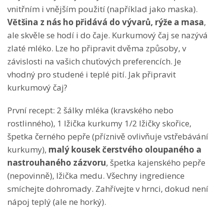
vnitřním i vnějším použití (například jako maska).
Většina z nás ho přidává do vývarů, rýže a masa
,
ale skvěle se hodí i do čaje. Kurkumový čaj se nazývá
zlaté mléko. Lze ho připravit dvěma způsoby, v
závislosti na vašich chuťových preferencích. Je
vhodný pro studené i teplé pití. Jak připravit
kurkumový čaj?
První recept: 2 šálky mléka (kravského nebo
rostlinného), 1 lžička kurkumy 1/2 lžičky skořice,
špetka černého pepře (příznivě ovlivňuje vstřebávání
kurkumy),
malý kousek čerstvého oloupaného a
nastrouhaného zázvoru
, špetka kajenského pepře
(nepovinně), lžička medu. Všechny ingredience
smíchejte dohromady. Zahřívejte v hrnci, dokud není
nápoj teplý (ale ne horký).