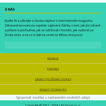
O NÁS
Buďte fit a užívejte si života naplno! V internetovém magazínu
Zdravestravovani.eu
najdete zajímavé články o tom, jak jíst zdravě
a přitom si pochutnat, jak se udržovat v kondici, jak vytěsnit ze
života stres a na co si dát na cestě za štíhlou linií pozor.
REDAKCE
KONTAKT
ZÁSADY POUŽÍVÁNÍ COOKIES
ZÁSADY COOKIES (EU)
Spravovat souhlas s nastavením osobních údajů
Copyright © 2012 - 2024 | JJV Group s.r.o.