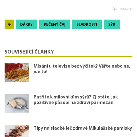
DÁRKY
PEČENÝ ČAJ
SLADKOSTI
SÝR
SOUVISEJÍCÍ ČLÁNKY
Mlsání u televize bez výčitek? Věřte nebo ne,
jde to!
Patříte k milovníkům sýrů? Zjistěte, jak
pozitivně působí na zdraví parmezán
Tipy na sladké leč zdravé Mikulášské pamlsky