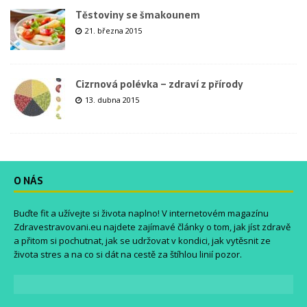
Těstoviny se šmakounem
21. března 2015
Cizrnová polévka – zdraví z přírody
13. dubna 2015
O NÁS
Buďte fit a užívejte si života naplno! V internetovém magazínu
Zdravestravovani.eu
najdete zajímavé články o tom, jak jíst zdravě
a přitom si pochutnat, jak se udržovat v kondici, jak vytěsnit ze
života stres a na co si dát na cestě za štíhlou linií pozor.