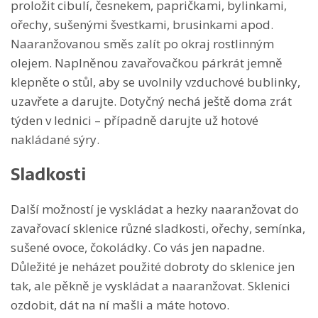
proložit cibulí, česnekem, papričkami, bylinkami,
ořechy, sušenými švestkami, brusinkami apod.
Naaranžovanou směs zalít po okraj rostlinným
olejem. Naplněnou zavařovačkou párkrát jemně
klepněte o stůl, aby se uvolnily vzduchové bublinky,
uzavřete a darujte. Dotyčný nechá ještě doma zrát
týden v lednici – případně darujte už hotové
nakládané sýry.
Sladkosti
Další možností je vyskládat a hezky naaranžovat do
zavařovací sklenice různé sladkosti, ořechy, semínka,
sušené ovoce, čokoládky. Co vás jen napadne.
Důležité je neházet použité dobroty do sklenice jen
tak, ale pěkně je vyskládat a naaranžovat. Sklenici
ozdobit, dát na ní mašli a máte hotovo.