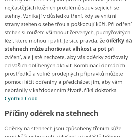
nejčastějších kožních problémů souvisejících se
stehny. Vznikají v důsledku tření, kdy se vnitřní
strany stehen o sebe třou a poškozují kůži. Při odření
stehen si můžete všimnout červených, puchýřovitých
lézí, které mohou i pálit. Je sice pravda, že
oděrky na
stehnech může zhoršovat vlhkost a pot
při
cvičení, ale jistě nechcete, aby vás oděrky zdržovaly
od vašich oblíbených aktivit. Kombinací domácích
prostředků a volně prodejných přípravků můžete
pomoci léčit odřeniny a předcházet jim, aby vám
nebránily v každodenním životě, říká doktorka
Cynthia Cobb
.
Příčiny oděrek na stehnech
Oděrky na stehnech jsou způsobeny třením kůže
proti kůži nebo proti oblečení, obzvláště během