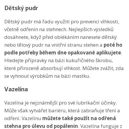
Dětský pudr
Dětský pudr má řadu využití pro prevenci vlhkosti,
včetně odřenin na stehnech. Nejlepších výsledků
dosáhnete, když před oblékáním nanesete dětský
nebo tělový pudr na vnitřní stranu stehen a
poté ho
podle potřeby během dne opakovaně aplikujete
.
Hledejte přípravky na bázi kukuřičného škrobu,
které přirozeně absorbují vlhkost. Můžete zvážit, zda
se vyhnout výrobkům na bázi mastku.
Vazelína
Vazelína je nejznámější pro své lubrikační účinky.
Může však vytvářet bariéru, která zabraňuje tření a
odření. Vazelínu
můžete také použít na odřená
stehna pro úlevu od popálenin
. Vazelína funguje z