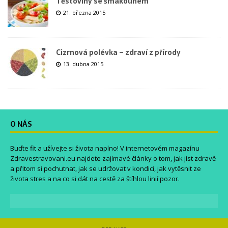
Těstoviny se šmakounem
21. března 2015
Cizrnová polévka – zdraví z přírody
13. dubna 2015
O NÁS
Buďte fit a užívejte si života naplno! V internetovém magazínu
Zdravestravovani.eu
najdete zajímavé články o tom, jak jíst zdravě
a přitom si pochutnat, jak se udržovat v kondici, jak vytěsnit ze
života stres a na co si dát na cestě za štíhlou linií pozor.