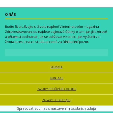
O NÁS
Buďte fit a užívejte si života naplno! V internetovém magazínu
Zdravestravovani.eu
najdete zajímavé články o tom, jak jíst zdravě
a přitom si pochutnat, jak se udržovat v kondici, jak vytěsnit ze
života stres a na co si dát na cestě za štíhlou linií pozor.
REDAKCE
KONTAKT
ZÁSADY POUŽÍVÁNÍ COOKIES
ZÁSADY COOKIES (EU)
Spravovat souhlas s nastavením osobních údajů