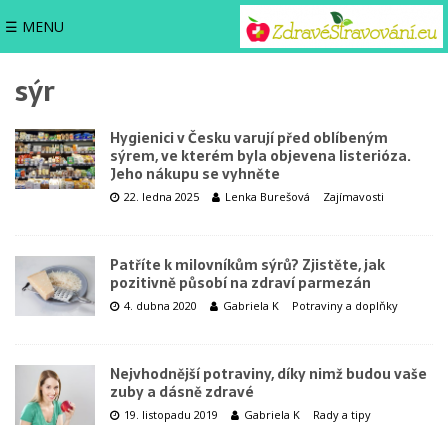
☰ MENU
sýr
Hygienici v Česku varují před oblíbeným
sýrem, ve kterém byla objevena listerióza.
Jeho nákupu se vyhněte
22. ledna 2025
Lenka Burešová
Zajímavosti
Patříte k milovníkům sýrů? Zjistěte, jak
pozitivně působí na zdraví parmezán
4. dubna 2020
Gabriela K
Potraviny a doplňky
Nejvhodnější potraviny, díky nimž budou vaše
zuby a dásně zdravé
19. listopadu 2019
Gabriela K
Rady a tipy