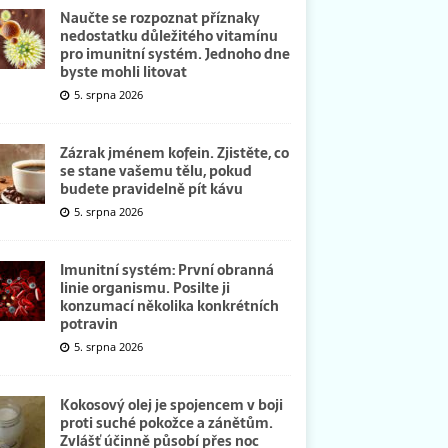
Naučte se rozpoznat příznaky
nedostatku důležitého vitamínu
pro imunitní systém. Jednoho dne
byste mohli litovat
5. srpna 2026
Zázrak jménem kofein. Zjistěte, co
se stane vašemu tělu, pokud
budete pravidelně pít kávu
5. srpna 2026
Imunitní systém: První obranná
linie organismu. Posilte ji
konzumací několika konkrétních
potravin
5. srpna 2026
Kokosový olej je spojencem v boji
proti suché pokožce a zánětům.
Zvlášť účinně působí přes noc