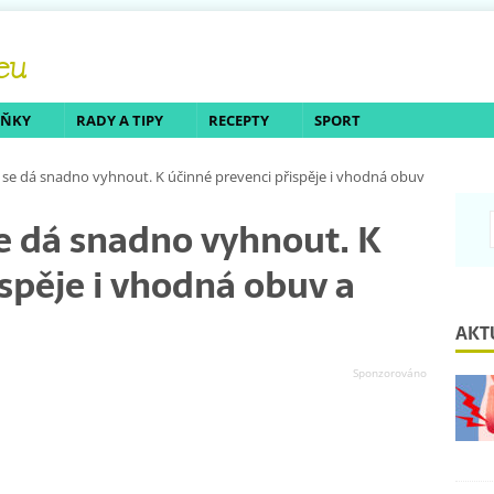
LŇKY
RADY A TIPY
RECEPTY
SPORT
se dá snadno vyhnout. K účinné prevenci přispěje i vhodná obuv
e dá snadno vyhnout. K
ispěje i vhodná obuv a
AKT