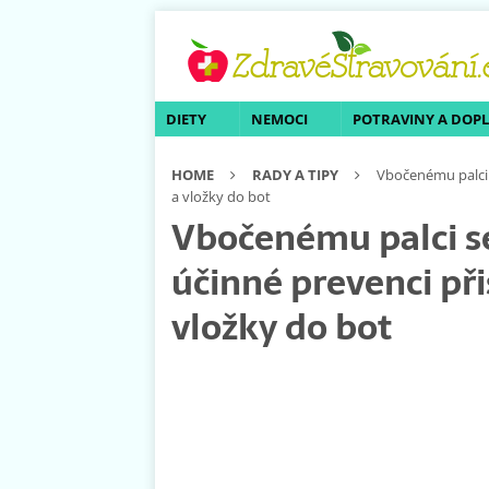
DIETY
NEMOCI
POTRAVINY A DOP
HOME
RADY A TIPY
Vbočenému palci 
a vložky do bot
Vbočenému palci s
účinné prevenci př
vložky do bot