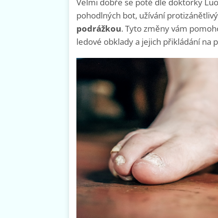
Velmi dobře se poté dle doktorky Luo
pohodlných bot, užívání protizánětliv
podrážkou
. Tyto změny vám pomohou
ledové obklady a jejich přikládání na 