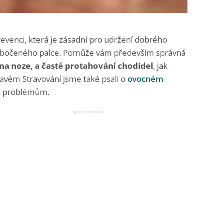
evenci, která je zásadní pro udržení dobrého
ka vbočeného palce. Pomůže vám především správná
 na noze, a časté protahování chodidel
, jak
ravém Stravování jsme také psali o
ovocném
m problémům.