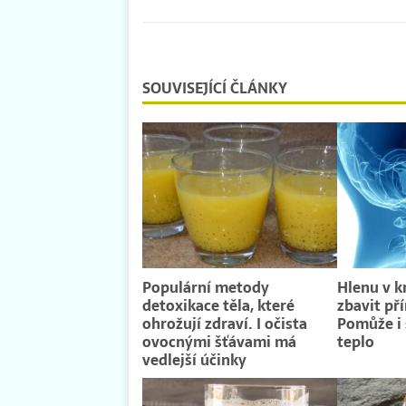
SOUVISEJÍCÍ ČLÁNKY
Populární metody
Hlenu v k
detoxikace těla, které
zbavit př
ohrožují zdraví. I očista
Pomůže i 
ovocnými šťávami má
teplo
vedlejší účinky