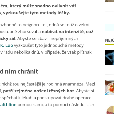
lém, který může snadno ovlivnit váš
s, vyzkoušejte tyto metody léčby.
zhodně to neignorujte. Jedná se totiž o velmi
postupně zhoršovat a
nabírat na intenzitě, což
ický sál
. Abyste se zbavili nepříjemných
NEJČ
 K. Luo
vyzkoušet tyto jednoduché metody
 řádu několika dnů. V případě, že však příznak
ed ním chránit
 nichž tou nejčastější je rodinná anamnéza. Mezi
í, patří zejména nošení těsných bot
. Abyste si
ně spěchat k lékaři a podstupovat drahé operace –
althline
pomoci sami, a to pomocí následujících