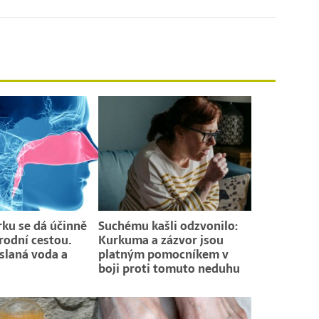
rku se dá účinně
Suchému kašli odzvonilo:
írodní cestou.
Kurkuma a zázvor jsou
slaná voda a
platným pomocníkem v
boji proti tomuto neduhu