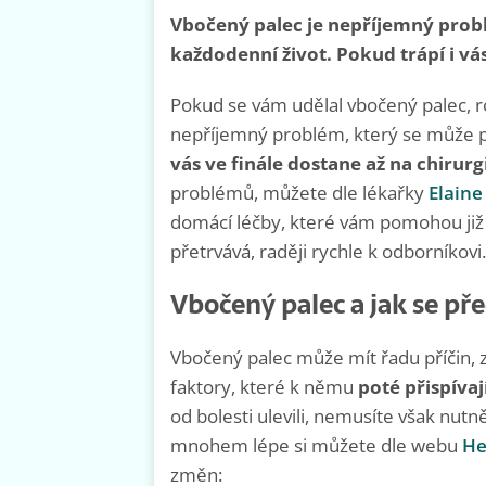
Vbočený palec je nepříjemný prob
každodenní život. Pokud trápí i vá
Pokud se vám udělal vbočený palec, ro
nepříjemný problém, který se může 
vás ve finále dostane až na chirurg
problémů, můžete dle lékařky
Elaine
domácí léčby, které vám pomohou již v
přetrvává, raději rychle k odborníkovi.
Vbočený palec a jak se př
Vbočený palec může mít řadu příčin, z
faktory, které k němu
poté přispívaj
od bolesti ulevili, nemusíte však nut
mnohem lépe si můžete dle webu
He
změn: