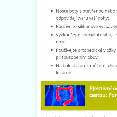
Noste boty s otevřenou nebo š
odpovídají tvaru vaší nohy).
Používejte silikonové vycpávky,
Vyzkoušejte speciální dlahu, 
noze.
Používejte ortopedické vložk
přizpůsobením obuvi.
Na bolest a otok můžete užíva
lékárně.
Efektivní o
cestou: Po