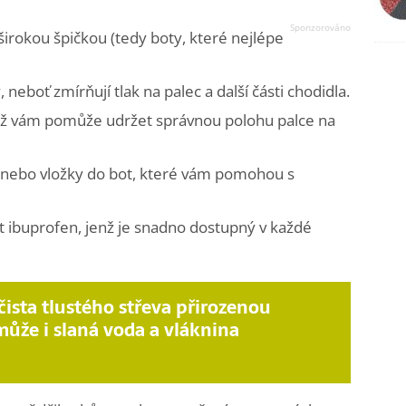
irokou špičkou (tedy boty, které nejlépe
 neboť zmírňují tlak na palec a další části chodidla.
jež vám pomůže udržet správnou polohu palce na
y nebo vložky do bot, které vám pomohou s
t ibuprofen, jenž je snadno dostupný v každé
čista tlustého střeva přirozenou
může i slaná voda a vláknina