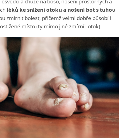
 osvědčila chůze na boso, nošení prostorných a
ých
léků ke snížení otoku a nošení bot s tuhou
 zmírnit bolest, přičemž velmi dobře působí i
postižené místo (ty mimo jiné zmírní i otok).