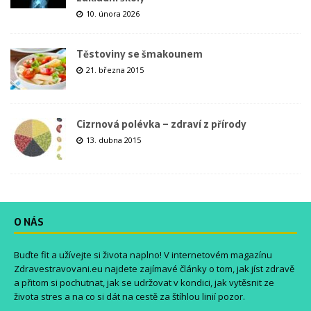
10. února 2026
Těstoviny se šmakounem
21. března 2015
Cizrnová polévka – zdraví z přírody
13. dubna 2015
O NÁS
Buďte fit a užívejte si života naplno! V internetovém magazínu
Zdravestravovani.eu
najdete zajímavé články o tom, jak jíst zdravě
a přitom si pochutnat, jak se udržovat v kondici, jak vytěsnit ze
života stres a na co si dát na cestě za štíhlou linií pozor.