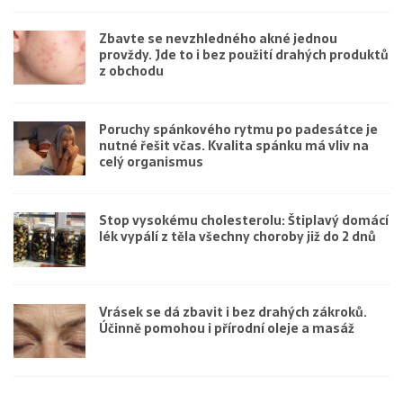
Zbavte se nevzhledného akné jednou
provždy. Jde to i bez použití drahých produktů
z obchodu
Poruchy spánkového rytmu po padesátce je
nutné řešit včas. Kvalita spánku má vliv na
celý organismus
Stop vysokému cholesterolu: Štiplavý domácí
lék vypálí z těla všechny choroby již do 2 dnů
Vrásek se dá zbavit i bez drahých zákroků.
Účinně pomohou i přírodní oleje a masáž