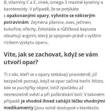
B, vitamíny C a E, zinek, omega 3 mastné kyseliny a
karotenoidy. V případě, že se potýkáte
s
opakovanými opary, vyhněte se některým
potravinám
. Zejména pšenice, oves, ječmen,
kukuřice, ořechy, čokoláda a růžičková kapusta
obsahují arginin, který je spojován právě s vyšším
rizikem výskytu oparu.
Víte, jak se zachovat, když se vám
utvoří opar?
Ti z vás, kteří se s opary setkávají pravidelně, již
bezpečně poznají, když se opar začíná tvořit. Místo,
kde se puchýřky objeví, totiž zpočátku až
nesnesitelně svědí a při poškrábání bolí. V takovém
případě
je vhodné ihned zahájit léčbu vhodnými
medikamenty
(jsou volně dostupné v kterékoliv