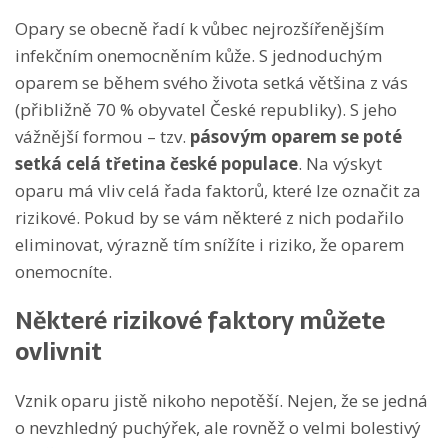
Opary se obecně řadí k vůbec nejrozšířenějším
infekčním onemocněním kůže. S jednoduchým
oparem se během svého života setká většina z vás
(přibližně 70 % obyvatel České republiky). S jeho
vážnější formou – tzv.
pásovým oparem se poté
setká celá třetina české populace
. Na výskyt
oparu má vliv celá řada faktorů, které lze označit za
rizikové. Pokud by se vám některé z nich podařilo
eliminovat, výrazně tím snížíte i riziko, že oparem
onemocníte.
Některé rizikové faktory můžete
ovlivnit
Vznik oparu jistě nikoho nepotěší. Nejen, že se jedná
o nevzhledný puchýřek, ale rovněž o velmi bolestivý