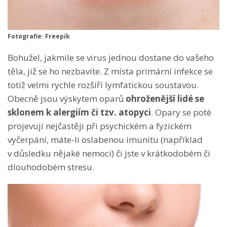
Fotografie: Freepik
Bohužel, jakmile se virus jednou dostane do vašeho
těla, již se ho nezbavíte. Z místa primární infekce se
totiž velmi rychle rozšíří lymfatickou soustavou.
Obecně jsou výskytem oparů
ohroženější lidé se
sklonem k alergiím či tzv. atopyci
. Opary se poté
projevují nejčastěji při psychickém a fyzickém
vyčerpání, máte-li oslabenou imunitu (například
v důsledku nějaké nemoci) či jste v krátkodobém či
dlouhodobém stresu.