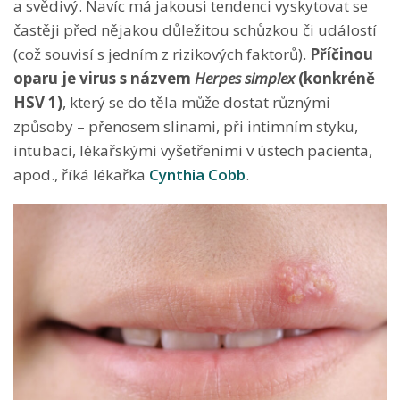
a svědivý. Navíc má jakousi tendenci vyskytovat se
častěji před nějakou důležitou schůzkou či událostí
(což souvisí s jedním z rizikových faktorů).
Příčinou
oparu je virus s názvem
Herpes simplex
(konkréně
HSV 1)
, který se do těla může dostat různými
způsoby – přenosem slinami, při intimním styku,
intubací, lékařskými vyšetřeními v ústech pacienta,
apod., říká lékařka
Cynthia Cobb
.