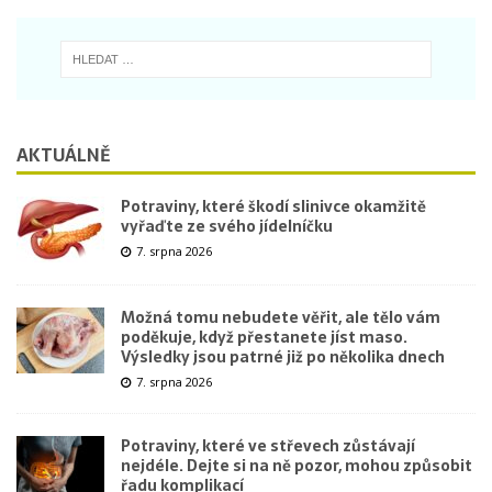
AKTUÁLNĚ
Potraviny, které škodí slinivce okamžitě
vyřaďte ze svého jídelníčku
7. srpna 2026
Možná tomu nebudete věřit, ale tělo vám
poděkuje, když přestanete jíst maso.
Výsledky jsou patrné již po několika dnech
7. srpna 2026
Potraviny, které ve střevech zůstávají
nejdéle. Dejte si na ně pozor, mohou způsobit
řadu komplikací