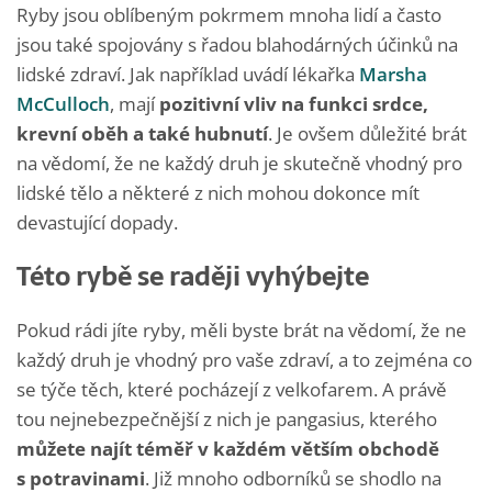
Ryby jsou oblíbeným pokrmem mnoha lidí a často
jsou také spojovány s řadou blahodárných účinků na
lidské zdraví. Jak například uvádí lékařka
Marsha
McCulloch
, mají
pozitivní vliv na funkci srdce,
krevní oběh a také hubnutí
. Je ovšem důležité brát
na vědomí, že ne každý druh je skutečně vhodný pro
lidské tělo a některé z nich mohou dokonce mít
devastující dopady.
Této rybě se raději vyhýbejte
Pokud rádi jíte ryby, měli byste brát na vědomí, že ne
každý druh je vhodný pro vaše zdraví, a to zejména co
se týče těch, které pocházejí z velkofarem. A právě
tou nejnebezpečnější z nich je pangasius, kterého
můžete najít téměř v každém větším obchodě
s potravinami
. Již mnoho odborníků se shodlo na