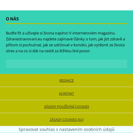
O NÁS
Buďte fit a užívejte si života naplno! V internetovém magazínu
Zdravestravovani.eu
najdete zajímavé články o tom, jak jíst zdravě a
přitom si pochutnat, jak se udržovat v kondici, jak vytěsnit ze života
stres a na co si dát na cestě za štíhlou linií pozor.
REDAKCE
KONTAKT
ZÁSADY POUŽÍVÁNÍ COOKIES
ZÁSADY COOKIES (EU)
Spravovat souhlas s nastavením osobních údajů