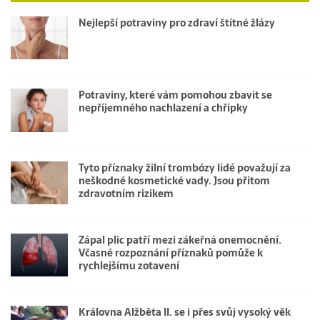
Nejlepší potraviny pro zdraví štítné žlázy
Potraviny, které vám pomohou zbavit se
nepříjemného nachlazení a chřipky
Tyto příznaky žilní trombózy lidé považují za
neškodné kosmetické vady. Jsou přitom
zdravotním rizikem
Zápal plic patří mezi zákeřná onemocnění.
Včasné rozpoznání příznaků pomůže k
rychlejšímu zotavení
Královna Alžběta II. se i přes svůj vysoký věk