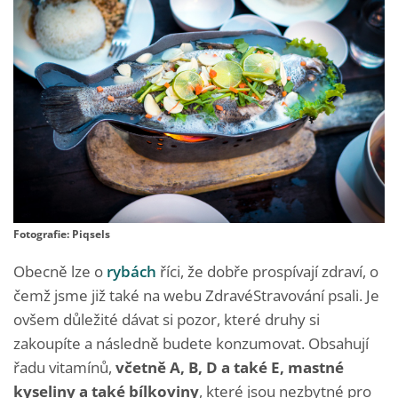
Fotografie: Piqsels
Obecně lze o
rybách
říci, že dobře prospívají zdraví, o
čemž jsme již také na webu ZdravéStravování psali. Je
ovšem důležité dávat si pozor, které druhy si
zakoupíte a následně budete konzumovat. Obsahují
řadu vitamínů,
včetně A, B, D a také E, mastné
kyseliny a také bílkoviny
, které jsou nezbytné pro