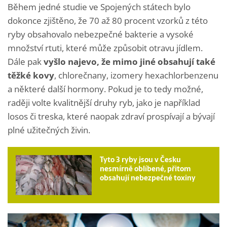
Během jedné studie ve Spojených státech bylo
dokonce zjištěno, že 70 až 80 procent vzorků z této
ryby obsahovalo nebezpečné bakterie a vysoké
množství rtuti, které může způsobit otravu jídlem.
Dále pak
vyšlo najevo, že mimo jiné obsahují také
těžké kovy
, chlorečnany, izomery hexachlorbenzenu
a některé další hormony. Pokud je to tedy možné,
raději volte kvalitnější druhy ryb, jako je například
losos či treska, které naopak zdraví prospívají a bývají
plné užitečných živin.
Tyto 3 ryby jsou v Česku
nesmírně oblíbené, přitom
obsahují nebezpečné toxiny