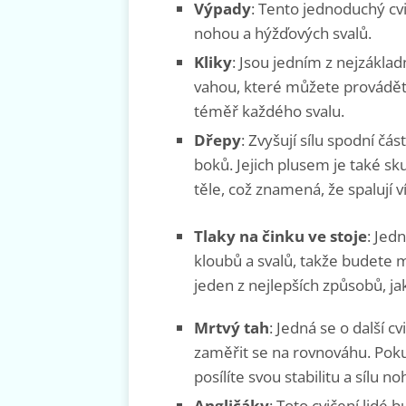
Výpady
: Tento jednoduchý cv
nohou a hýžďových svalů.
Kliky
: Jsou jedním z nejzáklad
vahou, které můžete provádět t
téměř každého svalu.
Dřepy
: Zvyšují sílu spodní část
boků. Jejich plusem je také sku
těle, což znamená, že spalují ví
Tlaky na činku ve stoje
: Jed
kloubů a svalů, takže budete mu
jeden z nejlepších způsobů, ja
Mrtvý tah
: Jedná se o další c
zaměřit se na rovnováhu. Pok
posílíte svou stabilitu a sílu no
Angličáky
: Toto cvičení lidé 