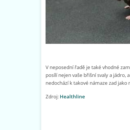
V neposední řadě je také vhodné zaměř
posílí nejen vaše břišní svaly a jádro
nedochází k takové námaze zad jako n
Zdroj:
Healthline