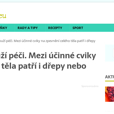
LŇKY
RADY A TIPY
RECEPTY
SPORT
ouží péči. Mezi účinné cviky na zpevnění celého těla patří i dřepy
ží péči. Mezi účinné cviky
těla patří i dřepy nebo
AKT