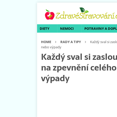
DIETY
NEMOCI
POTRAVINY A DOP
HOME
RADY A TIPY
Každý sval si zasl
nebo výpady
Každý sval si zaslou
na zpevnění celého 
výpady