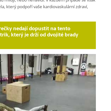
la, který podpoří vaše kardiovaskulární zdraví,
ečky nedají dopustit na tento
rik, který je drží od dvojité brady