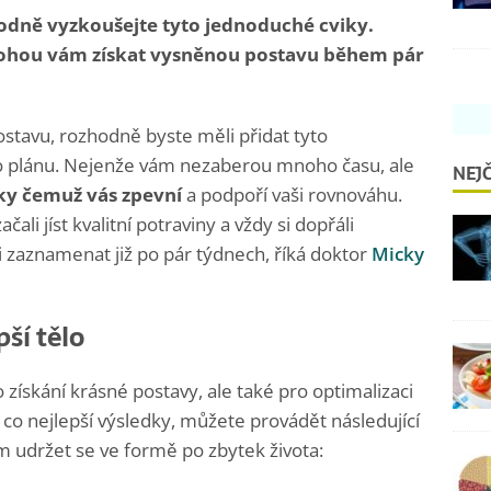
hodně vyzkoušejte tyto jednoduché cviky.
mohou vám získat vysněnou postavu během pár
stavu, rozhodně byste měli přidat tyto
o plánu. Nejenže vám nezaberou mnoho času, ale
NEJČ
díky čemuž vás zpevní
a podpoří vaši rovnováhu.
ali jíst kvalitní potraviny a vždy si dopřáli
zaznamenat již po pár týdnech, říká doktor
Micky
ší tělo
 získání krásné postavy, ale také pro optimalizaci
 co nejlepší výsledky, můžete provádět následující
m udržet se ve formě po zbytek života: