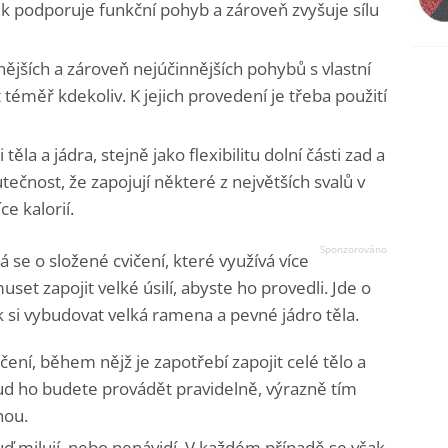
ik podporuje funkční pohyb a zároveň zvyšuje sílu
nějších a zároveň nejúčinnějších pohybů s vlastní
éměř kdekoliv. K jejich provedení je třeba použití
i těla a jádra, stejně jako flexibilitu dolní části zad a
tečnost, že zapojují některé z největších svalů v
ce kalorií.
ná se o složené cvičení, které využívá více
set zapojit velké úsilí, abyste ho provedli. Jde o
k si vybudovat velká ramena a pevné jádro těla.
vičení, během nějž je zapotřebí zapojit celé tělo a
ud ho budete provádět pravidelně, výrazně tím
hou.
buď milují, nebo nenávidí. V každém případě se však