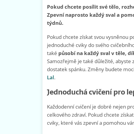
Pokud chcete posílit své tělo, roz
Zpevní naprosto každý sval a po
týdnů.
Pokud chcete získat svou vysněnou po
jednoduché cviky do svého cvičebníh
také
působí na každý sval v těle, 
Samozřejmě je také důležité, abyste zač
dostatek spánku. Změny budete moci 
Lal
.
Jednoduchá cvičení pro lep
Každodenní cvičení je dobré nejen pro
celkového zdraví. Pokud chcete získat
cviky, které vás zpevní a pomohou vá