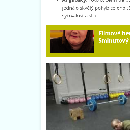
jedná o skvělý pohyb celého tě
vytrvalost a sílu.
Filmové her
5minutový t