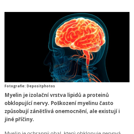
Fotografie: Depositphotos
Myelin je izolační vrstva lipidů a proteinů
obklopující nervy. Poškození myelinu často
způsobují zánětlivá onemocnění, ale existují i
jiné příčiny.
Myelin je ochranný obal, který obklopuje nervová