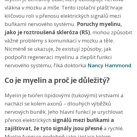
vlákna v mozku a míše. Tento izolační plášť hraje
klíčovou roli v přenosu elektrických signálů mezi
buňkami nervového systému.
Poruchy myelinu,
jako je roztroušená skleróza (RS)
, mohou způsobit
vážné problémy s komunikací v mozku a těle.
Nicméně se ukazuje, že existují způsoby, jak
podpořit regeneraci myelinu a zlepšit funkci
nervového systému, říká doktorka
Nancy Hammond
.
Co je myelin a proč je důležitý?
Myelin je tvořen lipidovými (tukovými) vrstvami a
nachází se kolem axonů – dlouhých výběžků
nervových buněk. Jeho hlavní funkcí je urychlovat
přenos elektrických
signálů mezi buňkami a
zajišťovat, že tyto signály jsou přesné
a rychlé.
Myelin funguje podobně jako izolace kolem