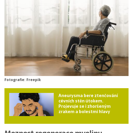
Fotografie: Freepik
Aneurysma bere ztenčování
cévních stěn útokem.
Projevuje se i zhoršeným
zrakem a bolestmi hlavy