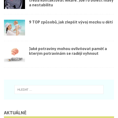
třeba kontaktovat lékaře. Jde i o bolest hlavy
a nestabilitu
9 TOP způsobů, jak zlepšit vývoj mozku u dětí
Jaké potraviny mohou ovlivňovat paměť a
kterým potravinám se raději vyhnout
AKTUÁLNĚ