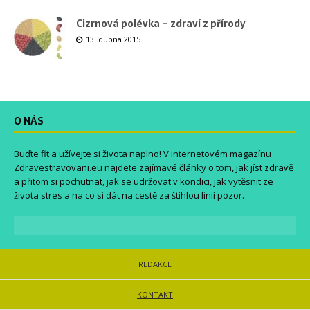
Cizrnová polévka – zdraví z přírody
13. dubna 2015
O NÁS
Buďte fit a užívejte si života naplno! V internetovém magazínu
Zdravestravovani.eu
najdete zajímavé články o tom, jak jíst zdravě
a přitom si pochutnat, jak se udržovat v kondici, jak vytěsnit ze
života stres a na co si dát na cestě za štíhlou linií pozor.
REDAKCE
KONTAKT