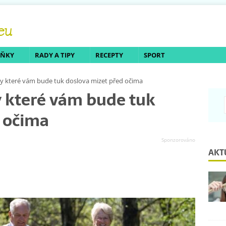
LŇKY
RADY A TIPY
RECEPTY
SPORT
ky které vám bude tuk doslova mizet před očima
y které vám bude tuk
 očima
AKT