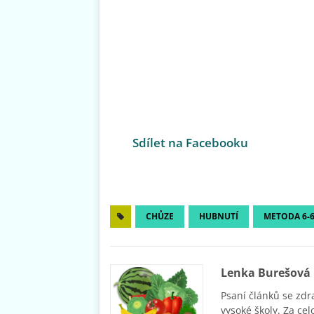
Sdílet na Facebooku
CHŮZE
HUBNUTÍ
METODA 6-6
Lenka Burešová
Psaní článků se zdr
vysoké školy. Za cel