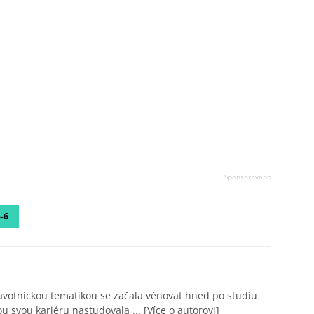
-6
avotnickou tematikou se začala věnovat hned po studiu
ou svou kariéru nastudovala ...
[Více o autorovi]