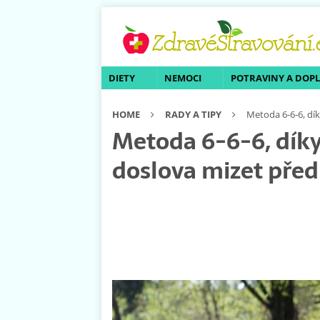
DIETY
NEMOCI
POTRAVINY A DOP
HOME
RADY A TIPY
Metoda 6-6-6, dí
Metoda 6-6-6, dík
doslova mizet před