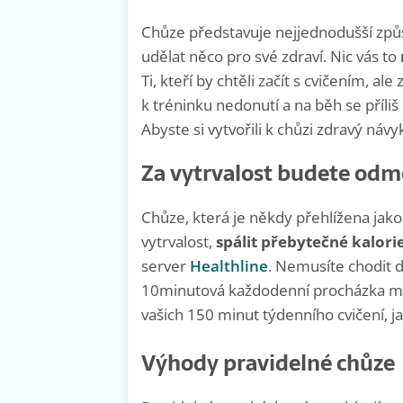
Chůze představuje nejjednodušší způso
udělat něco pro své zdraví. Nic vás to
Ti, kteří by chtěli začít s cvičením, a
k tréninku nedonutí a na běh se příliš
Abyste si vytvořili k chůzi zdravý n
Za vytrvalost budete od
Chůze, která je někdy přehlížena ja
vytrvalost,
spálit přebytečné kalori
server
Healthline
. Nemusíte chodit d
10minutová každodenní procházka má
vašich 150 minut týdenního cvičení, j
Výhody pravidelné chůze