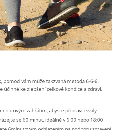
ávyk, pomoci vám může takzvaná metoda 6-6-6.
e účinné ke zlepšení celkové kondice a zdraví.
minutovým zahřátím, abyste připravili svaly
zejte se 60 minut, ideálně v 6:00 nebo 18:00
čete 6minutovým ochlazením na podporu zotavení