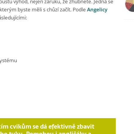
oustu výhod, nejen záruku, že zhubnete. Jedná se
kterým byste měli s chůzí začít. Podle
Angelicy
ledujícími:
systému
ím cvikům se dá efektivně zbavit