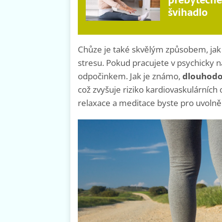
přebytečné
švihadlo
Chůze je také skvělým způsobem, jak si
stresu. Pokud pracujete v psychicky
odpočinkem. Jak je známo,
dlouhodob
což zvyšuje riziko kardiovaskulárních
relaxace a meditace byste pro uvolnění