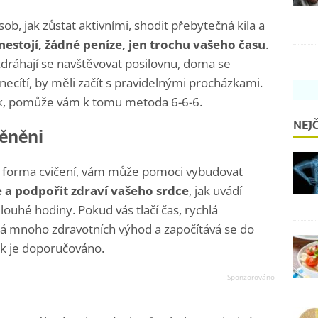
b, jak zůstat aktivními, shodit přebytečná kila a
nestojí, žádné peníze, jen trochu vašeho času
.
le zdráhají se navštěvovat posilovnu, doma se
 necítí, by měli začít s pravidelnými procházkami.
ávyk, pomůže vám k tomu metoda 6-6-6.
NEJČ
měněni
ko forma cvičení, vám může pomoci vybudovat
e a podpořit zdraví vašeho srdce
, jak uvádí
louhé hodiny. Pokud vás tlačí čas, rychlá
 mnoho zdravotních výhod a započítává se do
ak je doporučováno.