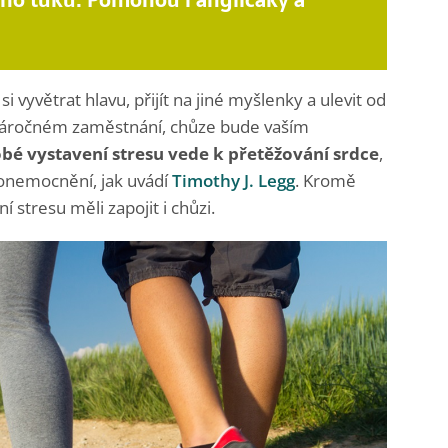
ho tuku. Pomohou i angličáky a
 vyvětrat hlavu, přijít na jiné myšlenky a ulevit od
 náročném zaměstnání, chůze bude vaším
é vystavení stresu vede k přetěžování srdce
,
 onemocnění, jak uvádí
Timothy J. Legg
. Kromě
 stresu měli zapojit i chůzi.