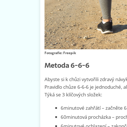
Fotografie: Freepik
Metoda 6-6-6
Abyste si k chůzi vytvořili zdravý n
Pravidlo chůze 6-6-6 je jednoduché, al
Týká se 3 klíčových složek:
6minutové zahřátí – začněte 6
60minutová procházka – prochá
6minutové ochlazení – zakon