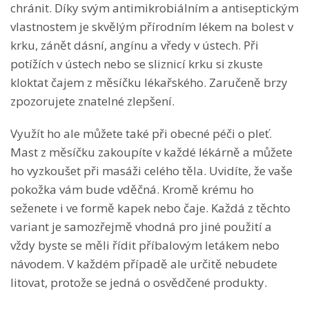
chránit. Díky svým antimikrobiálním a antiseptickým
vlastnostem je skvělým přírodním lékem na bolest v
krku, zánět dásní, angínu a vředy v ústech. Při
potížích v ústech nebo se sliznicí krku si zkuste
kloktat čajem z měsíčku lékařského. Zaručeně brzy
zpozorujete znatelné zlepšení.
Využít ho ale můžete také při obecné péči o pleť.
Mast z měsíčku zakoupíte v každé lékárně a můžete
ho vyzkoušet při masáži celého těla. Uvidíte, že vaše
pokožka vám bude vděčná. Kromě krému ho
seženete i ve formě kapek nebo čaje. Každá z těchto
variant je samozřejmě vhodná pro jiné použití a
vždy byste se měli řídit příbalovým letákem nebo
návodem. V každém případě ale určitě nebudete
litovat, protože se jedná o osvědčené produkty.