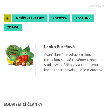
MĚSÍČEK LÉKAŘSKÝ
POKOŽKA
ROSTLINY
ZDRAVÍ
Lenka Burešová
Psaní článků se zdravotnickou
tematikou se začala věnovat hned po
studiu vysoké školy. Za celou svou
kariéru nastudovala ...
[Více o autorovi]
SOUVISEJÍCÍ ČLÁNKY