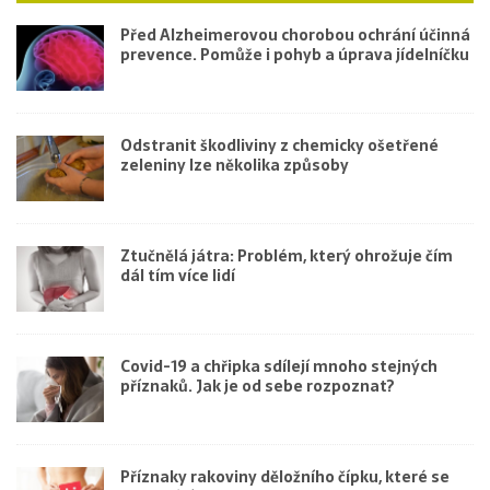
Před Alzheimerovou chorobou ochrání účinná
prevence. Pomůže i pohyb a úprava jídelníčku
Odstranit škodliviny z chemicky ošetřené
zeleniny lze několika způsoby
Ztučnělá játra: Problém, který ohrožuje čím
dál tím více lidí
Covid-19 a chřipka sdílejí mnoho stejných
příznaků. Jak je od sebe rozpoznat?
Příznaky rakoviny děložního čípku, které se