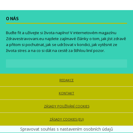
O NÁS
Buďte fit a užívejte si života naplno! V internetovém magazínu
Zdravestravovani.eu
najdete zajímavé články o tom, jak jíst zdravě
a přitom si pochutnat, jak se udržovat v kondici, jak vytěsnit ze
života stres a na co si dát na cestě za štíhlou linií pozor.
REDAKCE
KONTAKT
ZÁSADY POUŽÍVÁNÍ COOKIES
ZÁSADY COOKIES (EU)
Spravovat souhlas s nastavením osobních údajů