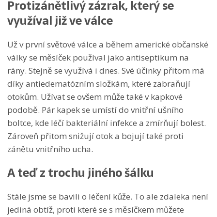
Protizánětlivý zázrak, který se
využíval již ve válce
Už v první světové válce a během americké občanské
války se měsíček používal jako antiseptikum na
rány. Stejně se využívá i dnes. Své účinky přitom má
díky antiedematózním složkám, které zabraňují
otokům. Užívat se ovšem může také v kapkové
podobě. Pár kapek se umístí do vnitřní ušního
boltce, kde léčí bakteriální infekce a zmírňují bolest.
Zároveň přitom snižují otok a bojují také proti
zánětu vnitřního ucha.
A teď z trochu jiného šálku
Stále jsme se bavili o léčení kůže. To ale zdaleka není
jediná obtíž, proti které se s měsíčkem můžete