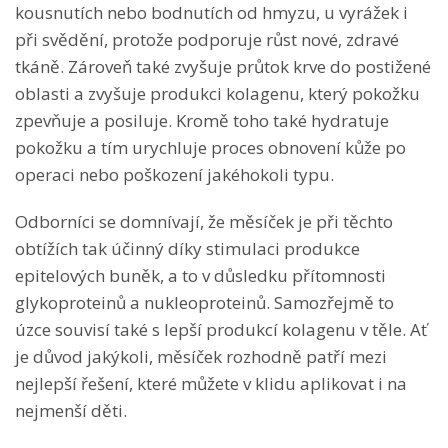
kousnutích nebo bodnutích od hmyzu, u vyrážek i
při svědění, protože podporuje růst nové, zdravé
tkáně. Zároveň také zvyšuje průtok krve do postižené
oblasti a zvyšuje produkci kolagenu, který pokožku
zpevňuje a posiluje. Kromě toho také hydratuje
pokožku a tím urychluje proces obnovení kůže po
operaci nebo poškození jakéhokoli typu.
Odborníci se domnívají, že měsíček je při těchto
obtížích tak účinný díky stimulaci produkce
epitelových buněk, a to v důsledku přítomnosti
glykoproteinů a nukleoproteinů. Samozřejmě to
úzce souvisí také s lepší produkcí kolagenu v těle. Ať
je důvod jakýkoli, měsíček rozhodně patří mezi
nejlepší řešení, které můžete v klidu aplikovat i na
nejmenší děti.