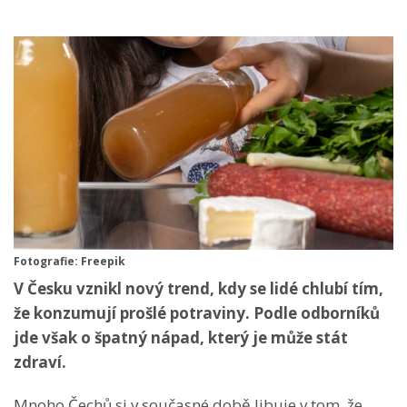
Fotografie: Freepik
V Česku vznikl nový trend, kdy se lidé chlubí tím,
že konzumují prošlé potraviny. Podle odborníků
jde však o špatný nápad, který je může stát
zdraví.
Mnoho Čechů si v současné době libuje v tom, že