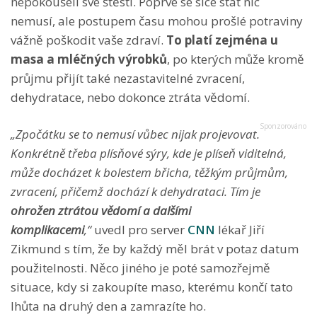
nepokoušeli své štěstí. Poprvé se sice stát nic
nemusí, ale postupem času mohou prošlé potraviny
vážně poškodit vaše zdraví.
To platí zejména u
masa a mléčných výrobků
, po kterých může kromě
průjmu přijít také nezastavitelné zvracení,
dehydratace, nebo dokonce ztráta vědomí.
„Zpočátku se to nemusí vůbec nijak projevovat.
Konkrétně třeba plísňové sýry, kde je plíseň viditelná,
může docházet k bolestem břicha, těžkým průjmům,
zvracení, přičemž dochází k dehydrataci. Tím je
ohrožen ztrátou vědomí a dalšími
komplikacemi
,“
uvedl pro server
CNN
lékař Jiří
Zikmund s tím, že by každý měl brát v potaz datum
použitelnosti. Něco jiného je poté samozřejmě
situace, kdy si zakoupíte maso, kterému končí tato
lhůta na druhý den a zamrazíte ho.