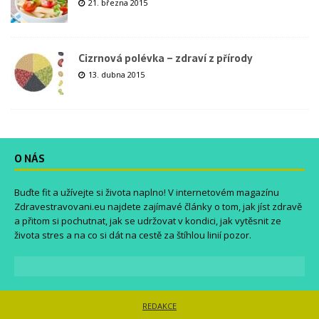
21. března 2015
Cizrnová polévka – zdraví z přírody
13. dubna 2015
O NÁS
Buďte fit a užívejte si života naplno! V internetovém magazínu
Zdravestravovani.eu
najdete zajímavé články o tom, jak jíst zdravě
a přitom si pochutnat, jak se udržovat v kondici, jak vytěsnit ze
života stres a na co si dát na cestě za štíhlou linií pozor.
REDAKCE