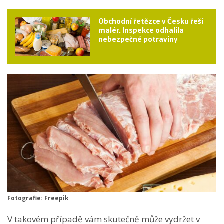
Obchodní řetězce v Česku řeší
malér. Inspekce odhalila
nebezpečné potraviny
Fotografie: Freepik
V takovém případě vám skutečně může vydržet v