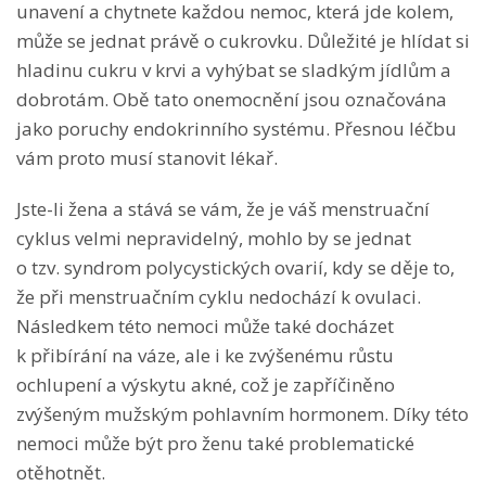
unavení a chytnete každou nemoc, která jde kolem,
může se jednat právě o cukrovku. Důležité je hlídat si
hladinu cukru v krvi a vyhýbat se sladkým jídlům a
dobrotám. Obě tato onemocnění jsou označována
jako poruchy endokrinního systému. Přesnou léčbu
vám proto musí stanovit lékař.
Jste-li žena a stává se vám, že je váš menstruační
cyklus velmi nepravidelný, mohlo by se jednat
o tzv. syndrom polycystických ovarií, kdy se děje to,
že při menstruačním cyklu nedochází k ovulaci.
Následkem této nemoci může také docházet
k přibírání na váze, ale i ke zvýšenému růstu
ochlupení a výskytu akné, což je zapříčiněno
zvýšeným mužským pohlavním hormonem. Díky této
nemoci může být pro ženu také problematické
otěhotnět.