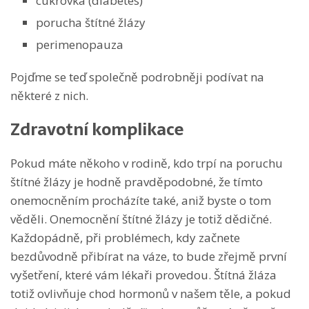
cukrovka (diabetes)
porucha štítné žlázy
perimenopauza
Pojďme se teď společně podrobněji podívat na
některé z nich.
Zdravotní komplikace
Pokud máte někoho v rodině, kdo trpí na poruchu
štítné žlázy je hodně pravděpodobné, že tímto
onemocněním procházíte také, aniž byste o tom
věděli. Onemocnění štítné žlázy je totiž dědičné.
Každopádně, při problémech, kdy začnete
bezdůvodně přibírat na váze, to bude zřejmě první
vyšetření, které vám lékaři provedou. Štítná žláza
totiž ovlivňuje chod hormonů v našem těle, a pokud