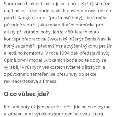
Sportovních aktivit existuje nespočet. Každý si může
najít něco, co ho bude bavit. K posledním výstřelkům
patří i Kangoo Jumps (pružinové boty), které měly
původně sloužit jako rehabilitační pomůcka pro
atlety při zranění nohy. Jenže v 80. letech tento
koncept přepracoval švýcarský inženýr Denis Naville,
který se zaměřil především na zvýšení výkonu pružin
a lepšího komfortu. V roce 1994 pak představil svůj
úplně první model „klokaních bot“a od té doby se
vyrábějí v různých velikostech (včetně dětských) a
z původního zaměření se přesunuly do sekce
rekreace/zábava a fitness.
O co vůbec jde?
Klokaní boty už jste patrně viděli. Jde nejen o legraci
a zábavu, ale i výtečnou sportovní aktivitu, která