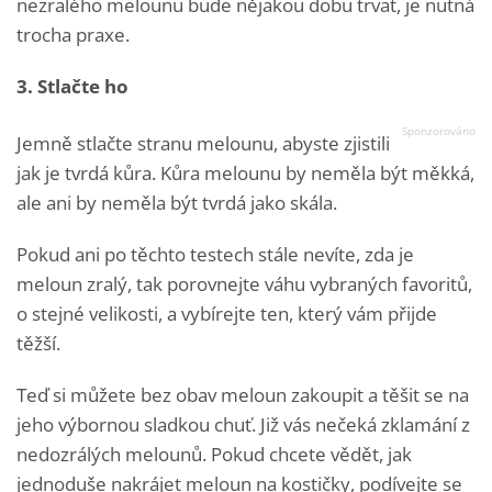
nezralého melounu bude nějakou dobu trvat, je nutná
trocha praxe.
3. Stlačte ho
Jemně stlačte stranu melounu, abyste zjistili
jak je tvrdá kůra. Kůra melounu by neměla být měkká,
ale ani by neměla být tvrdá jako skála.
Pokud ani po těchto testech stále nevíte, zda je
meloun zralý, tak porovnejte váhu vybraných favoritů,
o stejné velikosti, a vybírejte ten, který vám přijde
těžší.
Teď si můžete bez obav meloun zakoupit a těšit se na
jeho výbornou sladkou chuť. Již vás nečeká zklamání z
nedozrálých melounů. Pokud chcete vědět, jak
jednoduše nakrájet meloun na kostičky, podívejte se