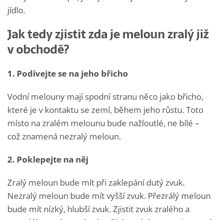
jídlo.
Jak tedy zjistit zda je meloun zralý již
v obchodě?
1. Podívejte se na jeho břicho
Vodní melouny mají spodní stranu něco jako břicho,
které je v kontaktu se zemí, během jeho růstu. Toto
místo na zralém melounu bude nažloutlé, ne bílé –
což znamená nezralý meloun.
2. Poklepejte na něj
Zralý meloun bude mít při zaklepání dutý zvuk.
Nezralý meloun bude mít vyšší zvuk. Přezrálý meloun
bude mít nízký, hlubší zvuk. Zjistit zvuk zralého a