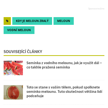
KDY JE MELOUN ZRALÝ
MELOUN
VODNÍ MELOUN
SOUVISEJÍCÍ ČLÁNKY
Semínka z vodního melounu, jak je využít dál –
co takhle pražená semínka
Toto se stane s vaším tělem, pokud spolknete
semínko melounu. Tuto skutečnost většina lidí
podceňuje