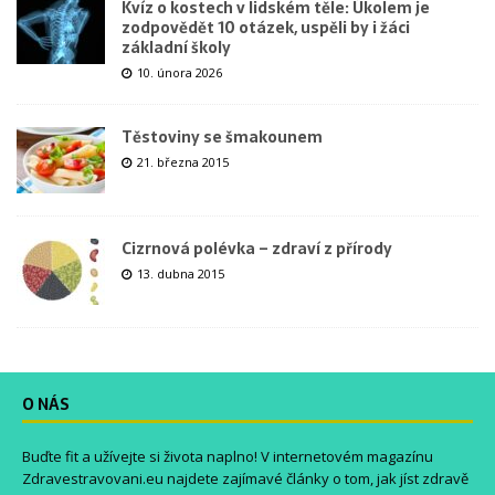
Kvíz o kostech v lidském těle: Úkolem je
zodpovědět 10 otázek, uspěli by i žáci
základní školy
10. února 2026
Těstoviny se šmakounem
21. března 2015
Cizrnová polévka – zdraví z přírody
13. dubna 2015
O NÁS
Buďte fit a užívejte si života naplno! V internetovém magazínu
Zdravestravovani.eu
najdete zajímavé články o tom, jak jíst zdravě