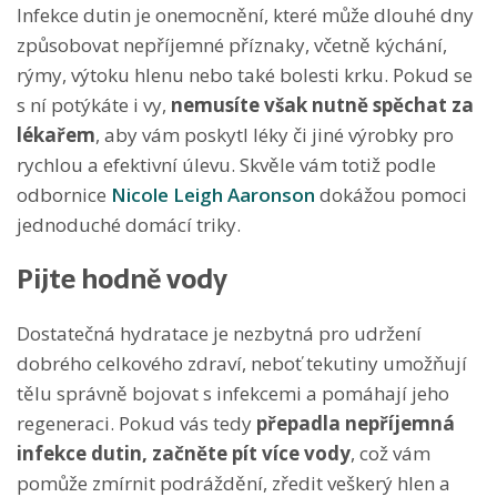
Infekce dutin je onemocnění, které může dlouhé dny
způsobovat nepříjemné příznaky, včetně kýchání,
rýmy, výtoku hlenu nebo také bolesti krku. Pokud se
s ní potýkáte i vy,
nemusíte však nutně spěchat za
lékařem
, aby vám poskytl léky či jiné výrobky pro
rychlou a efektivní úlevu. Skvěle vám totiž podle
odbornice
Nicole Leigh Aaronson
dokážou pomoci
jednoduché domácí triky.
Pijte hodně vody
Dostatečná hydratace je nezbytná pro udržení
dobrého celkového zdraví, neboť tekutiny umožňují
tělu správně bojovat s infekcemi a pomáhají jeho
regeneraci. Pokud vás tedy
přepadla nepříjemná
infekce dutin, začněte pít více vody
, což vám
pomůže zmírnit podráždění, zředit veškerý hlen a