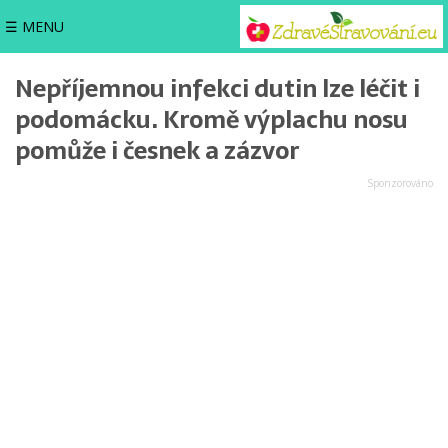
☰ MENU
Nepříjemnou infekci dutin lze léčit i
podomácku. Kromě výplachu nosu
pomůže i česnek a zázvor