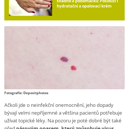
snadno a podomácku: Poslouží i
hydratační a opalovací krém
Fotografie: Depositphotos
Ačkoli jde o neinfekční onemocnění, jeho dopady
bývají velmi nepříjemné a většina pacientů potřebuje
užívat topické léky. Na pozoru je poté dobré být také
před
pásovým oparem, který způsobuje virus