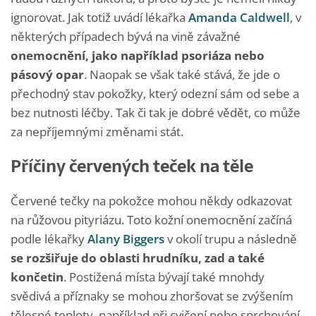
ignorovat. Jak totiž uvádí lékařka
Amanda Caldwell
, v
některých případech bývá na vině závažné
onemocnění, jako například psoriáza nebo
pásový opar
. Naopak se však také stává, že jde o
přechodný stav pokožky, který odezní sám od sebe a
bez nutnosti léčby. Tak či tak je dobré vědět, co může
za nepříjemnými změnami stát.
Příčiny červených teček na těle
Červené tečky na pokožce mohou někdy odkazovat
na růžovou pityriázu. Toto kožní onemocnění začíná
podle lékařky
Alany Biggers
v okolí trupu a následně
se rozšiřuje do oblasti hrudníku, zad a také
končetin
. Postižená místa bývají také mnohdy
svědivá a příznaky se mohou zhoršovat se zvýšením
tělesné teploty, například při cvičení nebo sprchování