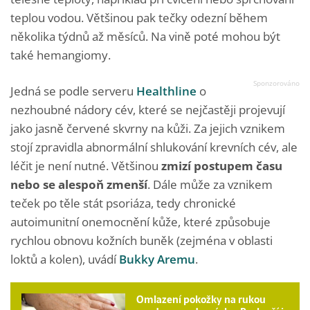
teplou vodou. Většinou pak tečky odezní během
několika týdnů až měsíců. Na vině poté mohou být
také hemangiomy.
Jedná se podle serveru
Healthline
o
nezhoubné nádory cév, které se nejčastěji projevují
jako jasně červené skvrny na kůži. Za jejich vznikem
stojí zpravidla abnormální shlukování krevních cév, ale
léčit je není nutné. Většinou
zmizí postupem času
nebo se alespoň zmenší
. Dále může za vznikem
teček po těle stát psoriáza, tedy chronické
autoimunitní onemocnění kůže, které způsobuje
rychlou obnovu kožních buněk (zejména v oblasti
loktů a kolen), uvádí
Bukky Aremu
.
Omlazení pokožky na rukou