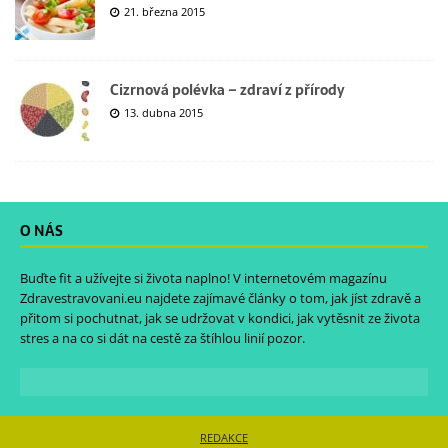
21. března 2015
Cizrnová polévka – zdraví z přírody
13. dubna 2015
O NÁS
Buďte fit a užívejte si života naplno! V internetovém magazínu
Zdravestravovani.eu
najdete zajímavé články o tom, jak jíst zdravě a
přitom si pochutnat, jak se udržovat v kondici, jak vytěsnit ze života
stres a na co si dát na cestě za štíhlou linií pozor.
REDAKCE