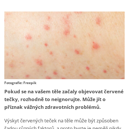
Fotografie: Freepik
Pokud se na vašem těle začaly objevovat červené
tečky, rozhodně to neignorujte. Může jít o
příznak vážných zdravotních problémů.
Výskyt červených teček na těle může být způsoben
řadou různých faktorů, a proto byste je neměli nikdy