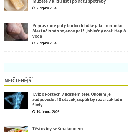
můžete v klidu jíst i po datu spotřeby
7. srpna 2026
Popraskané paty budou hladké jako miminko.
Mezi účinné spojence patří jablečný ocet i teplá
voda
7. srpna 2026
NEJČTENĚJŠÍ
Kvíz o kostech v lidském těle: Úkolem je
zodpovědět 10 otázek, uspěli by i žáci základní
školy
10. února 2026
Těstoviny se šmakounem