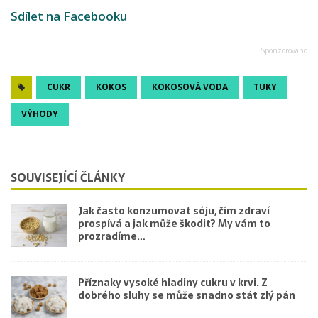
Sdílet na Facebooku
CUKR
KOKOS
KOKOSOVÁ VODA
TUKY
VÝHODY
SOUVISEJÍCÍ ČLÁNKY
Jak často konzumovat sóju, čím zdraví
prospívá a jak může škodit? My vám to
prozradíme…
Příznaky vysoké hladiny cukru v krvi. Z
dobrého sluhy se může snadno stát zlý pán