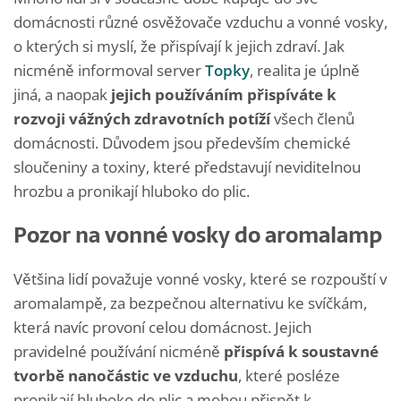
domácnosti různé osvěžovače vzduchu a vonné vosky,
o kterých si myslí, že přispívají k jejich zdraví. Jak
nicméně informoval server
Topky
, realita je úplně
jiná, a naopak
jejich používáním přispíváte k
rozvoji vážných zdravotních potíží
všech členů
domácnosti. Důvodem jsou především chemické
sloučeniny a toxiny, které představují neviditelnou
hrozbu a pronikají hluboko do plic.
Pozor na vonné vosky do aromalamp
Většina lidí považuje vonné vosky, které se rozpouští v
aromalampě, za bezpečnou alternativu ke svíčkám,
která navíc provoní celou domácnost. Jejich
pravidelné používání nicméně
přispívá k soustavné
tvorbě nanočástic ve vzduchu
, které posléze
pronikají hluboko do plic a mohou přispět k