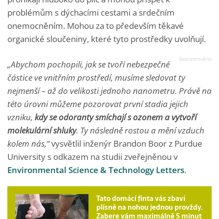
problémům s dýchacími cestami a srdečním
onemocněním. Mohou za to především těkavé
organické sloučeniny, které tyto prostředky uvolňují.
„Abychom pochopili, jak se tvoří nebezpečné
částice ve vnitřním prostředí, musíme sledovat ty
nejmenší – až do velikosti jednoho nanometru. Právě na
této úrovni můžeme pozorovat první stadia jejich
vzniku,
kdy se odoranty smíchají s ozonem a vytvoří
molekulární shluky
. Ty
následně rostou a mění vzduch
kolem nás
,“
vysvětlil inženýr Brandon Boor z Purdue
University s odkazem na studii zveřejněnou v
Environmental Science & Technology Letters
.
Tato domácí finta vás zbaví
plísně na nohou jednou provždy.
Zabere vám maximálně 5 minut