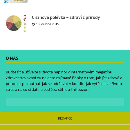
Cizrnová polévka – zdraví z přírody
13. dubna 2015
O NÁS
Buďte fit a užívejte si života naplno! V internetovém magazínu
Zdravestravovani.eu
najdete zajímavé články o tom, jak jíst zdravě a
přitom si pochutnat, jak se udržovat v kondici, jak vytěsnit ze života
stres a na co si dát na cestě za štíhlou linií pozor.
REDAKCE