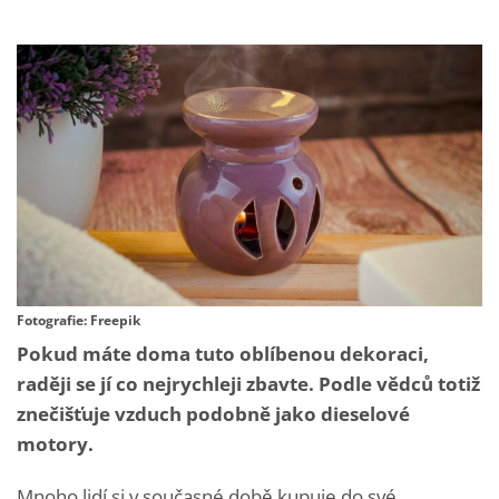
Fotografie: Freepik
Pokud máte doma tuto oblíbenou dekoraci,
raději se jí co nejrychleji zbavte. Podle vědců totiž
znečišťuje vzduch podobně jako dieselové
motory.
Mnoho lidí si v současné době kupuje do své