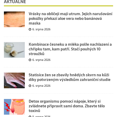
AKTUÁLNĚ
Vrásky na obličeji mají utrum. Jejich narušování
pokožky překazí aloe vera nebo banánová
maska
6. srpna 2026
Kombinace česneku a mléka pošle nachlazení a
chřipku tam, kam patří. Stačí pouhých 10
stroužků
6. srpna 2026
Statisíce žen se zbavily hnědých skvrn na kůži
díky potvrzeným výsledkům zahraniční studie
6. srpna 2026
Detox organismu pomocí nápoje, který si
zvládnete připravit sami doma. Zbavte tělo
toxinů
5. srpna 2026