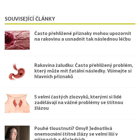
SOUVISEJÍCÍ ČLÁNKY
Často přehlížené příznaky mohou upozornit
na rakovinu a usnadnit tak následnou léčbu
Rakovina žaludku: Často přehlížený problém,
který může mít fatální následky. Všímejte si
hlavních příznaků
5 velmi častých zlozvyků, kterými si lidé
zadělávají na vážné problémy se štítnou
žlázou
Pouhé tloustnutí? Omyl! Jednotlivá
onemocnění štítné žlázy se velmi liší v
příznacích a důsledcích