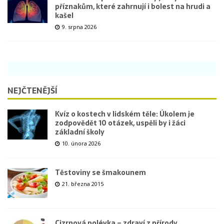
příznakům, které zahrnují i bolest na hrudi a
kašel
9. srpna 2026
NEJČTENĚJŠÍ
Kvíz o kostech v lidském těle: Úkolem je
zodpovědět 10 otázek, uspěli by i žáci
základní školy
10. února 2026
Těstoviny se šmakounem
21. března 2015
Cizrnová polévka – zdraví z přírody