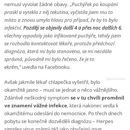
nemusí vyvolat žádné obavy. „
Puchýřek po koupání
praskl a vytekla z něj tekutina, vyčistila jsem mu to
místo a znovu umyla hlavu pro případ, že by to bylo
infekční.
Později se objevily další 4 a přes noc dalších 6
,
všechny vypadaly jako infikované puchýře, tehdy jsem
se rozhodla kontaktovat lékaře, protože předchozí
diagnóza, která mi byla stanovena, se mi nezdála
správná, původně mi bylo řečeno, že je to
ekzém,“
uvedla na Facebooku.
Avšak jakmile lékař chlapečka vyšetřil, bylo
okamžitě jasno – musí se jednat o něco vážnějšího.
Zdánlivě neškodný symptom
se v tu chvíli proměnil
ve znamení vážné infekce
, která nakonec vedla k
okamžitému odeslání do nemocnice. Po třech dnech
pobytu se konečně dozvěděli diagnózu – Herpes
simplex virus známý též jako obyčejný opar.