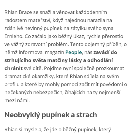
Rhian Brace se snažila věnovat každodenním
radostem mateřství, když najednou narazila na
zdánlivě nevinný pupínek na zátylku svého syna
Ernieho. Co začalo jako běžný úkaz, rychle přerostlo
ve vážný zdravotní problém. Tento dojemný příběh, o
němž informoval magazín
People
, nás
zavádí do
strhujícího světa matčiny lásky a odhodlání
chránit
své dítě. Pojďme nyní společně prozkoumat
dramatické okamžiky, které Rhian sdílela na svém
profilu a které by mohly pomoci začít mít povědomí o
nečekaných nebezpečích, číhajících na ty nejmenší
mezi námi.
Neobvyklý pupínek a strach
Rhian si myslela, že jde o běžný pupínek, který