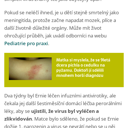
Pokud se neléčí ihned, je u dětí stejně smrtelný jako
meningitida, protože začne napadat mozek, plíce a
další životně důležité orgány. Může mít život
ohrožující průběh, jak uvádí odborníci na webu
Pediatrie pro praxi
.
Matka si myslela, že se 9letá
dcera píchla o cedulku na
pyžamu. Doktoři jí sdělili
mnohem horší diagnózu
Dva týdny byl Ernie léčen infuzními antivirotiky, ale
čekala jej další šestiměsíční domácí léčba perorálními
léky, aby se
ujistili, že virus byl vyléčen a
zlikvidován
. Matce bylo sděleno, že pokud se Ernie
dožije 1. narozenin a virus se nevrátí nebo se u něj