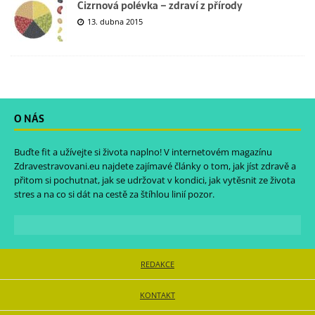
Cizrnová polévka – zdraví z přírody
13. dubna 2015
O NÁS
Buďte fit a užívejte si života naplno! V internetovém magazínu
Zdravestravovani.eu
najdete zajímavé články o tom, jak jíst zdravě a
přitom si pochutnat, jak se udržovat v kondici, jak vytěsnit ze života
stres a na co si dát na cestě za štíhlou linií pozor.
REDAKCE
KONTAKT