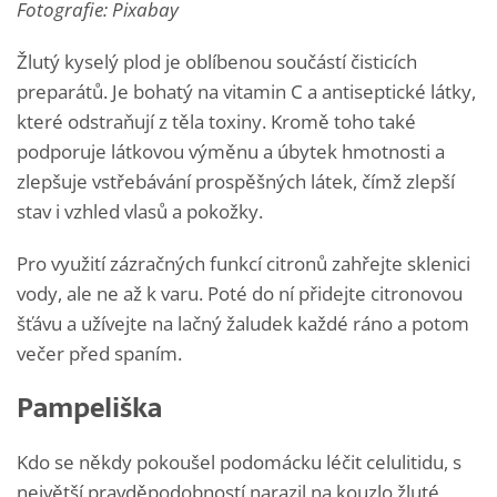
Fotografie: Pixabay
Žlutý kyselý plod je oblíbenou součástí čisticích
preparátů. Je bohatý na vitamin C a antiseptické látky,
které odstraňují z těla toxiny. Kromě toho také
podporuje látkovou výměnu a úbytek hmotnosti a
zlepšuje vstřebávání prospěšných látek, čímž zlepší
stav i vzhled vlasů a pokožky.
Pro využití zázračných funkcí citronů zahřejte sklenici
vody, ale ne až k varu. Poté do ní přidejte citronovou
šťávu a užívejte na lačný žaludek každé ráno a potom
večer před spaním.
Pampeliška
Kdo se někdy pokoušel podomácku léčit celulitidu, s
největší pravděpodobností narazil na kouzlo žluté