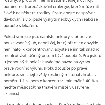
rostliny, a proto ani nemívá žádné vedlejší účinky,
pomineme-li předávkování či alergie, které může mít
člověk na některé rostliny. Proto dbejte na správné
dávkování a v případě výskytu neobvyklých reakcí se
poraďte s lékařem.
Pokud si nejste jisti, namísto tinktury si připravte
pouze vodní výluh, neboli čaj, který přeci jen obvykle
není natolik koncentrovaný, abyste se jím tak snadno
mohli otrávit. Účinný přitom bývá podobně. Pro jistotu
u jednotlivých položek uvádíme návod na výrobu
právě vodního výluhu. (Pokud toužíte po pravé
tinktuře, smíchejte vždy rostlinný materiál zhruba v
poměru 1:1 s lihem o koncentraci minimálně 40 % a
nechte měsíc stát na tmavém místě v uzavřené
sklenici.)
Už vás ale nebudeme napínat. Které rostliny vám tedy