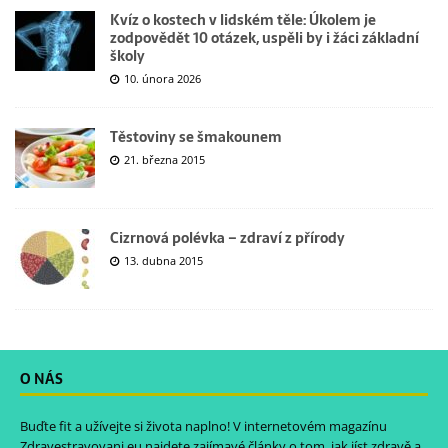
Kvíz o kostech v lidském těle: Úkolem je
zodpovědět 10 otázek, uspěli by i žáci základní
školy
10. února 2026
Těstoviny se šmakounem
21. března 2015
Cizrnová polévka – zdraví z přírody
13. dubna 2015
O NÁS
Buďte fit a užívejte si života naplno! V internetovém magazínu
Zdravestravovani.eu
najdete zajímavé články o tom, jak jíst zdravě a