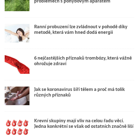
problémech s pohybovým aparátem
Ranní probuzení lze zvládnout v pohodě díky
metodě, která vám hned dodá energii
6 nejčastějších příznaků trombózy, která vážně
ohrožuje zdraví
Jak se koronavirus šíří tělem a proč má tolik
různých příznaků
Krevní skupiny mají vliv na celou řadu věcí.
Jedna konkrétní se však od ostatních značně liší