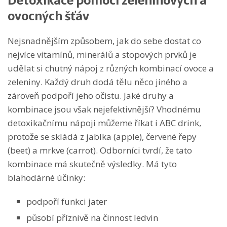
Detoxikace pomocí zeleninových a
ovocných šťáv
Nejsnadnějším způsobem, jak do sebe dostat co
nejvíce vitamínů, minerálů a stopových prvků je
udělat si chutný nápoj z různých kombinací ovoce a
zeleniny. Každý druh dodá tělu něco jiného a
zároveň podpoří jeho očistu. Jaké druhy a
kombinace jsou však nejefektivnější? Vhodnému
detoxikačnímu nápoji můžeme říkat i ABC drink,
protože se skládá z jablka (apple), červené řepy
(beet) a mrkve (carrot). Odborníci tvrdí, že tato
kombinace má skutečně výsledky. Má tyto
blahodárné účinky:
podpoří funkci jater
působí příznivě na činnost ledvin