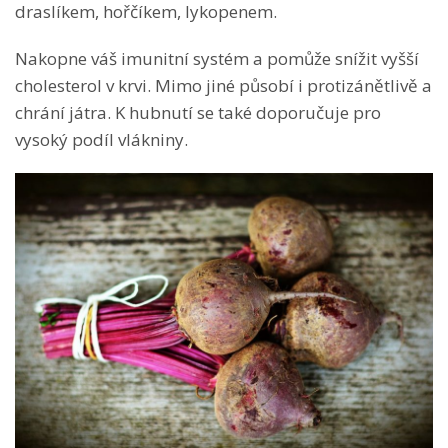
draslíkem, hořčíkem, lykopenem.
Nakopne váš imunitní systém a pomůže snížit vyšší
cholesterol v krvi. Mimo jiné působí i protizánětlivě a
chrání játra. K hubnutí se také doporučuje pro
vysoký podíl vlákniny.