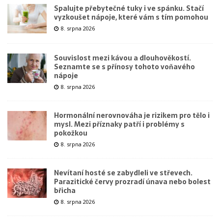
Spalujte přebytečné tuky i ve spánku. Stačí
vyzkoušet nápoje, které vám s tím pomohou
8. srpna 2026
Souvislost mezi kávou a dlouhověkostí.
Seznamte se s přínosy tohoto voňavého
nápoje
8. srpna 2026
Hormonální nerovnováha je rizikem pro tělo i
mysl. Mezi příznaky patří i problémy s
pokožkou
8. srpna 2026
Nevítaní hosté se zabydleli ve střevech.
Parazitické červy prozradí únava nebo bolest
břicha
8. srpna 2026