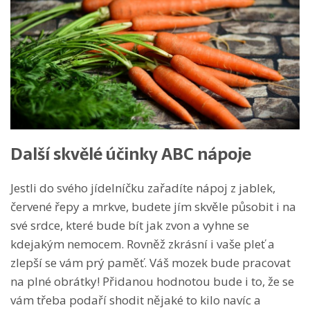
Další skvělé účinky ABC nápoje
Jestli do svého jídelníčku zařadíte nápoj z jablek,
červené řepy a mrkve, budete jím skvěle působit i na
své srdce, které bude bít jak zvon a vyhne se
kdejakým nemocem. Rovněž zkrásní i vaše pleť a
zlepší se vám prý paměť. Váš mozek bude pracovat
na plné obrátky! Přidanou hodnotou bude i to, že se
vám třeba podaří shodit nějaké to kilo navíc a