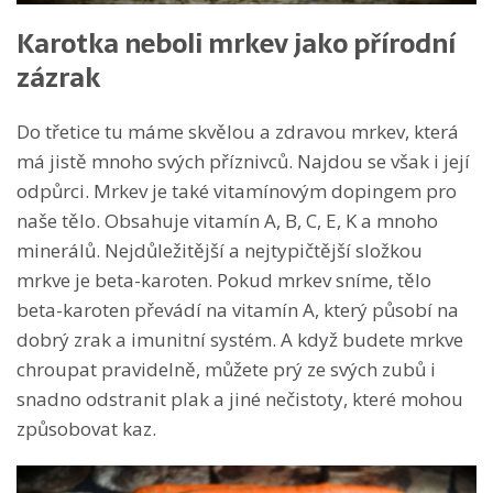
Karotka neboli mrkev jako přírodní
zázrak
Do třetice tu máme skvělou a zdravou mrkev, která
má jistě mnoho svých příznivců. Najdou se však i její
odpůrci. Mrkev je také vitamínovým dopingem pro
naše tělo. Obsahuje vitamín A, B, C, E, K a mnoho
minerálů. Nejdůležitější a nejtypičtější složkou
mrkve je beta-karoten. Pokud mrkev sníme, tělo
beta-karoten převádí na vitamín A, který působí na
dobrý zrak a imunitní systém. A když budete mrkve
chroupat pravidelně, můžete prý ze svých zubů i
snadno odstranit plak a jiné nečistoty, které mohou
způsobovat kaz.