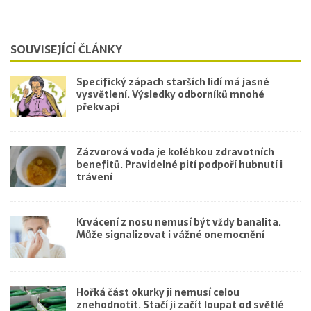
SOUVISEJÍCÍ ČLÁNKY
Specifický zápach starších lidí má jasné
vysvětlení. Výsledky odborníků mnohé
překvapí
Zázvorová voda je kolébkou zdravotních
benefitů. Pravidelné pití podpoří hubnutí i
trávení
Krvácení z nosu nemusí být vždy banalita.
Může signalizovat i vážné onemocnění
Hořká část okurky ji nemusí celou
znehodnotit. Stačí ji začít loupat od světlé