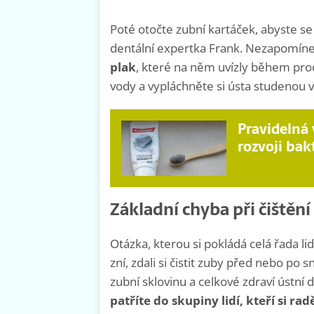
Poté otočte zubní kartáček, abyste se d
dentální expertka Frank. Nezapomínej
plak
, které na něm uvízly během proce
vody a vypláchněte si ústa studenou 
Pravidelná
rozvoji bak
Základní chyba při čištěn
Otázka, kterou si pokládá celá řada lid
zní, zdali si čistit zuby před nebo po 
zubní sklovinu a celkové zdraví ústní 
patříte do skupiny lidí, kteří si rad