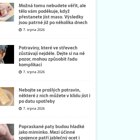
Možná tomu nebudete věřit, ale
tělo vám poděkuje, když
přestanete jíst maso. Výsledky
jsou patrné již po několika dnech
7. srpna 2026
Potraviny, které ve střevech
zůstávají nejdéle. Dejte si na ně
pozor, mohou způsobit řadu
komplikací
7. srpna 2026
Nebojte se prošlých potravin,
některé z nich můžete v klidu jíst i
po datu spotřeby
7. srpna 2026
Popraskané paty budou hladké
jako miminko. Mezi účinné
spojence patří jablečný ocet i