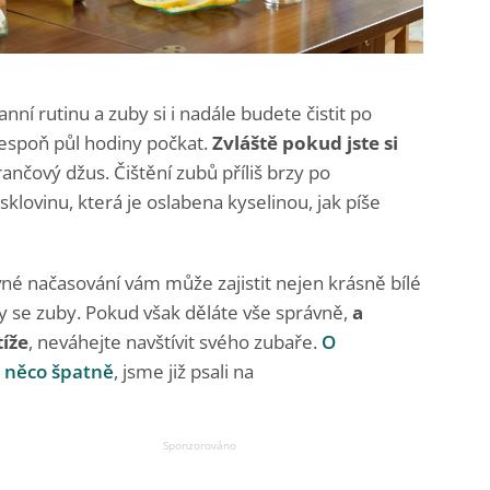
ní rutinu a zuby si i nadále budete čistit po
alespoň půl hodiny počkat.
Zvláště pokud jste si
ančový džus. Čištění zubů příliš brzy po
klovinu, která je oslabena kyselinou, jak píše
né načasování vám může zajistit nejen krásně bílé
y se zuby. Pokud však děláte vše správně,
a
tíže
, neváhejte navštívit svého zubaře.
O
e něco špatně
, jsme již psali na