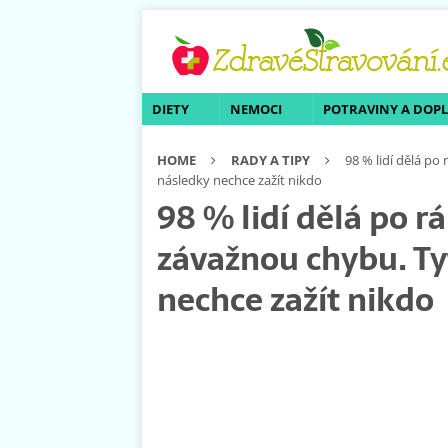
DIETY
NEMOCI
POTRAVINY A DOP
HOME
RADY A TIPY
98 % lidí dělá po
následky nechce zažít nikdo
98 % lidí dělá po rá
závažnou chybu. Ty
nechce zažít nikdo