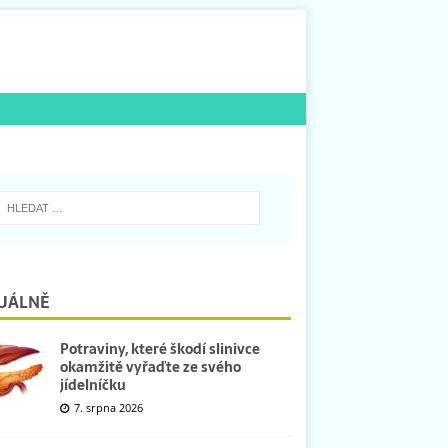
UÁLNĚ
Potraviny, které škodí slinivce
okamžitě vyřaďte ze svého
jídelníčku
7. srpna 2026