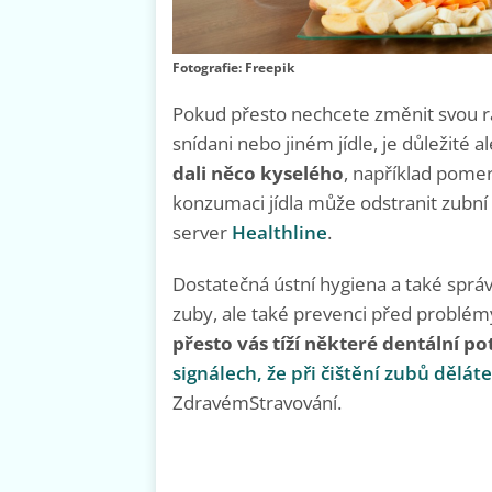
Fotografie: Freepik
Pokud přesto nechcete změnit svou ran
snídani nebo jiném jídle, je důležité 
dali něco kyselého
, například pomer
konzumaci jídla může odstranit zubní s
server
Healthline
.
Dostatečná ústní hygiena a také správ
zuby, ale také prevenci před problém
přesto vás tíží některé dentální po
signálech, že při čištění zubů dělát
ZdravémStravování.