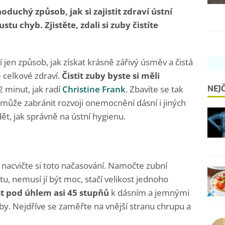
oduchý způsob, jak si zajistit zdraví ústní
u chyb. Zjistěte, zdali si zuby čistíte
 jen způsob, jak získat krásně zářivý úsměv a čistá
é celkové zdraví.
Čistit zuby byste si měli
NEJČ
2 minut, jak radí
Christine Frank
. Zbavíte se tak
může zabránit rozvoji onemocnění dásní i jiných
dět, jak správně na ústní hygienu.
, nacvičte si toto načasování. Namočte zubní
tu, nemusí jí být moc, stačí velikost jednoho
st pod úhlem asi 45 stupňů
k dásním a jemnými
uby. Nejdříve se zaměřte na vnější stranu chrupu a