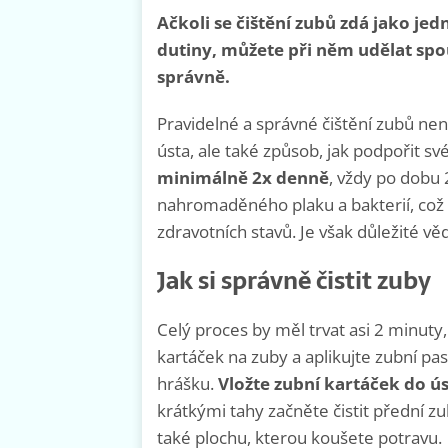
Ačkoli se čištění zubů zdá jako jedn
dutiny, můžete při něm udělat spoust
správně.
Pravidelné a správné čištění zubů není
ústa, ale také způsob, jak podpořit sv
minimálně 2x denně
, vždy po dobu 
nahromaděného plaku a bakterií, což 
zdravotních stavů. Je však důležité vě
Jak si správně čistit zuby
Celý proces by měl trvat asi 2 minuty
kartáček na zuby a aplikujte zubní pas
hrášku.
Vložte zubní kartáček do ú
krátkými tahy začněte čistit přední z
také plochu, kterou koušete potravu.