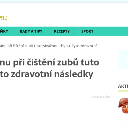
LŇKY
RADY A TIPY
RECEPTY
SPORT
 ránu při čištění zubů tuto závažnou chybu. Tyto zdravotní
nu při čištění zubů tuto
to zdravotní následky
AKT