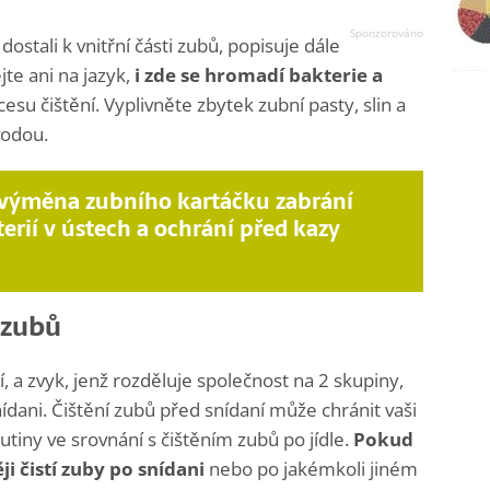
ostali k vnitřní části zubů, popisuje dále
te ani na jazyk,
i zde se hromadí bakterie a
su čištění. Vyplivněte zbytek zubní pasty, slin a
vodou.
 výměna zubního kartáčku zabrání
terií v ústech a ochrání před kazy
í zubů
í, a zvyk, jenž rozděluje společnost na 2 skupiny,
snídani. Čištění zubů před snídaní může chránit vaši
dutiny ve srovnání s čištěním zubů po jídle.
Pokud
ěji čistí zuby po snídani
nebo po jakémkoli jiném