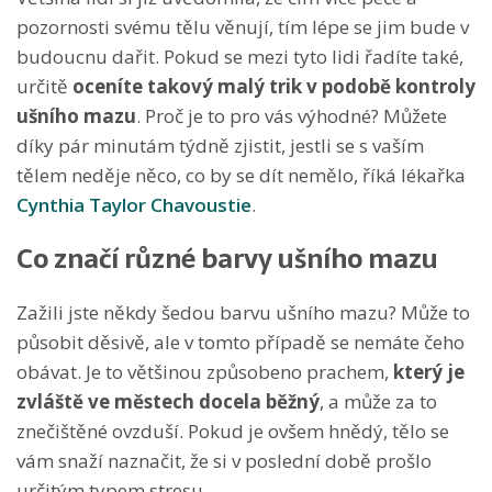
pozornosti svému tělu věnují, tím lépe se jim bude v
budoucnu dařit. Pokud se mezi tyto lidi řadíte také,
určitě
oceníte takový malý trik v podobě kontroly
ušního mazu
. Proč je to pro vás výhodné? Můžete
díky pár minutám týdně zjistit, jestli se s vaším
tělem neděje něco, co by se dít nemělo, říká lékařka
Cynthia Taylor Chavoustie
.
Co značí různé barvy ušního mazu
Zažili jste někdy šedou barvu ušního mazu? Může to
působit děsivě, ale v tomto případě se nemáte čeho
obávat. Je to většinou způsobeno prachem,
který je
zvláště ve městech docela běžný
, a může za to
znečištěné ovzduší. Pokud je ovšem hnědý, tělo se
vám snaží naznačit, že si v poslední době prošlo
určitým typem stresu.