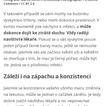
Commons / CC BY 2.0
V takovém případě se vám mohly na bubínku
vyskytnou trhliny, nebo mohl dokonce prasknout. V
tomto momentě jste náchylní k infekci, a
může
dokonce dojít ke ztrátě sluchu
.
Vždy raději
navštivte lékaře.
Pokud se u vás vyskytne pouze
jeden případ černé barvy mazu, ještě se nemusíte
obávat. Jakmile vás ale začnou svědit uši a svědění
se zhoršuje s tím, že maz je černý pořád, může být
zle. Jedná se o plísňovou infekci.
Záleží i na zápachu a konzistenci
Jakmile se konzistence vašeho ušního mazu změnila
na tekutou, může se jednat o začátek zánětu. Je tedy
dobré zvážit návštěvu lékaře a nic neponechat