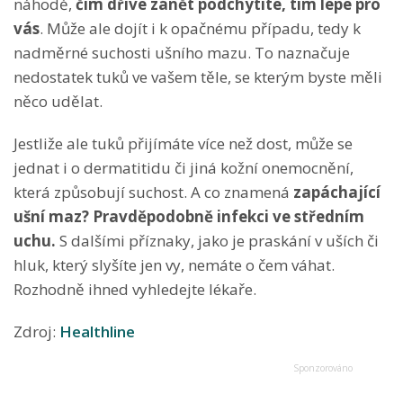
náhodě,
čím dříve zánět podchytíte, tím lépe pro
vás
. Může ale dojít i k opačnému případu, tedy k
nadměrné suchosti ušního mazu. To naznačuje
nedostatek tuků ve vašem těle, se kterým byste měli
něco udělat.
Jestliže ale tuků přijímáte více než dost, může se
jednat i o dermatitidu či jiná kožní onemocnění,
která způsobují suchost. A co znamená
zapáchající
ušní maz? Pravděpodobně infekci ve středním
uchu.
S dalšími příznaky, jako je praskání v uších či
hluk, který slyšíte jen vy, nemáte o čem váhat.
Rozhodně ihned vyhledejte lékaře.
Zdroj:
Healthline