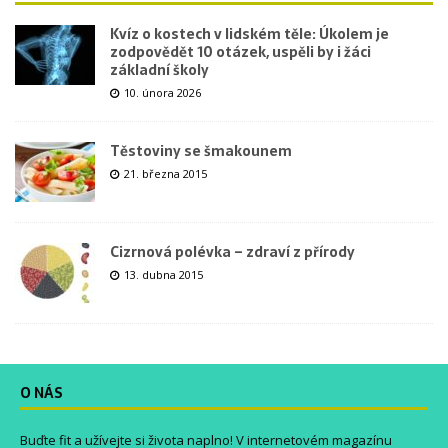
Kvíz o kostech v lidském těle: Úkolem je
zodpovědět 10 otázek, uspěli by i žáci
základní školy
10. února 2026
Těstoviny se šmakounem
21. března 2015
Cizrnová polévka – zdraví z přírody
13. dubna 2015
O NÁS
Buďte fit a užívejte si života naplno! V internetovém magazínu