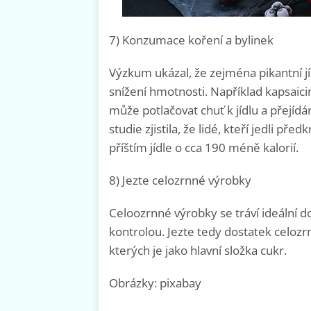
7) Konzumace koření a bylinek
Výzkum ukázal, že zejména pikantní j
snížení hmotnosti. Například kapsaicin
může potlačovat chuť k jídlu a přejídá
studie zjistila, že lidé, kteří jedli p
příštím jídle o cca 190 méně kalorií.
8) Jezte celozrnné výrobky
Celoozrnné výrobky se tráví ideální d
kontrolou. Jezte tedy dostatek celoz
kterých je jako hlavní složka cukr.
Obrázky: pixabay