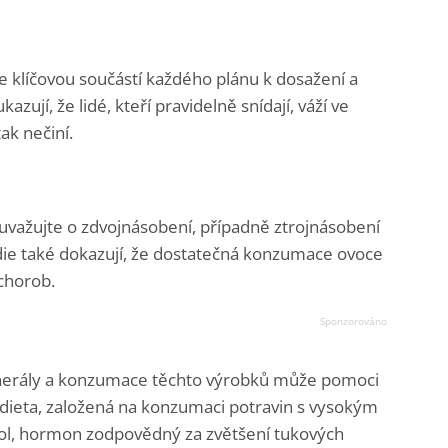
e klíčovou součástí každého plánu k dosažení a
ují, že lidé, kteří pravidelně snídají, váží ve
ak nečiní.
zauvažujte o zdvojnásobení, případně ztrojnásobení
die také dokazují, že dostatečná konzumace ovoce
chorob.
inerály a konzumace těchto výrobků může pomoci
e dieta, založená na konzumaci potravin s vysokým
riol, hormon zodpovědný za zvětšení tukových