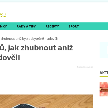
LŇKY
RADY A TIPY
RECEPTY
SPORT
k zhubnout aniž byste zbytečně hladověli
ů, jak zhubnout aniž
dověli
AKT