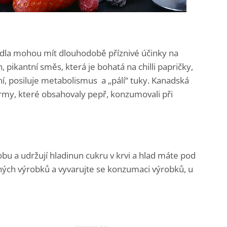
ídla mohou mít dlouhodobě příznivé účinky na
, pikantní směs, která je bohatá na chilli papričky,
ní, posiluje metabolismus a „pálí“ tuky. Kanadská
ředkrmy, které obsahovaly pepř, konzumovali při
obu a udržují hladinun cukru v krvi a hlad máte pod
rných výrobků a vyvarujte se konzumaci výrobků, u