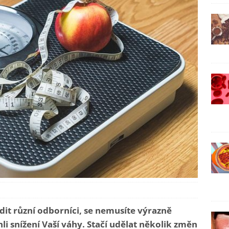
t různí odborníci, se nemusíte výrazně
i snížení Vaší váhy. Stačí udělat několik změn