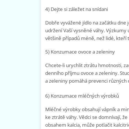
4) Dejte si záležet na snídani
Dobře vyvážené jídlo na začátku dne j
udržení Vaší vysněné váhy. Výzkumy ukaz
většině případů méně, než lidé, kteří t
5) Konzumace ovoce a zeleniny
Chcete-li urychlit ztrátu hmotnosti, 
denního příjmu ovoce a zeleniny. Stu
a zeleniny pomáhá prevenci různých 
6) Konzumace mléčných výrobků
Mléčné výrobky obsahují vápník a m
ke ztrátě váhy. Vědci se domnívají, ž
obsahem kalcia, může potlačit kalcit