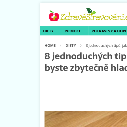
DIETY
NEMOCI
POTRAVINY A DOP
HOME
DIETY
8 jednoduchých tipů, ja
8 jednoduchých tip
byste zbytečně hla