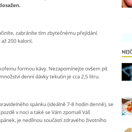
 dosažen.
učiníte, zabráníte tím zbytečnému přejídání.
až 200 kalorií.
NEJČ
 kofeinu formou kávy. Nezapomínejte ovšem pít
nožství denní dávky tekutin je cca 2,5 litru.
pravidelného spánku (ideálně 7-8 hodin denně), se
 pozdě v noci a také se Vám zpomalí Váš
pánek, je nedílnou součástí zdravého životního