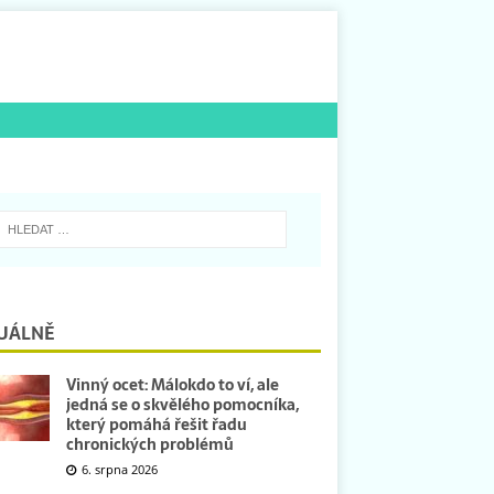
UÁLNĚ
Vinný ocet: Málokdo to ví, ale
jedná se o skvělého pomocníka,
který pomáhá řešit řadu
chronických problémů
6. srpna 2026