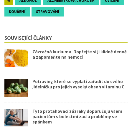
ALKOHOL
ALZHEIMEROVA CHOROBA
CVIČENÍ
KOUŘENÍ
STRAVOVÁNÍ
SOUVISEJÍCÍ ČLÁNKY
Zázračná kurkuma. Dopřejte si ji klidně denně
a zapomeňte na nemoci
Potraviny, které se vyplatí zařadit do svého
jídelníčku pro jejich vysoký obsah vitaminu C
Tyto protahovací zázraky doporučuju všem
pacientům s bolestmi zad a problémy se
spánkem