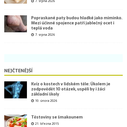
7. srpna 2026
Popraskané paty budou hladké jako miminko.
Mezi účinné spojence patří jablečný ocet i
teplá voda
7. srpna 2026
NEJČTENĚJŠÍ
Kvíz o kostech v lidském těle: Úkolem je
zodpovědět 10 otázek, uspěli by i žáci
základní školy
10. února 2026
Těstoviny se šmakounem
21. března 2015