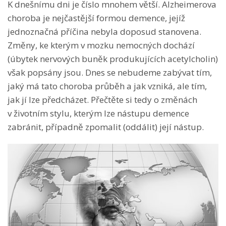
K dnešnímu dni je číslo mnohem větší. Alzheimerova
choroba je nejčastější formou demence, jejíž
jednoznačná příčina nebyla doposud stanovena.
Změny, ke kterým v mozku nemocných dochází
(úbytek nervových buněk produkujících acetylcholin)
však popsány jsou. Dnes se nebudeme zabývat tím,
jaký má tato choroba průběh a jak vzniká, ale tím,
jak jí lze předcházet. Přečtěte si tedy o změnách
v životním stylu, kterým lze nástupu demence
zabránit, případně zpomalit (oddálit) její nástup.