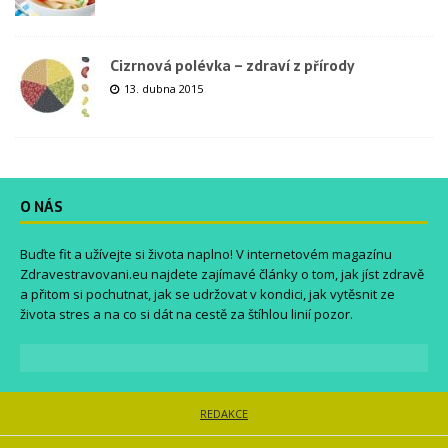
Cizrnová polévka – zdraví z přírody
13. dubna 2015
O NÁS
Buďte fit a užívejte si života naplno! V internetovém magazínu
Zdravestravovani.eu
najdete zajímavé články o tom, jak jíst zdravě
a přitom si pochutnat, jak se udržovat v kondici, jak vytěsnit ze
života stres a na co si dát na cestě za štíhlou linií pozor.
REDAKCE