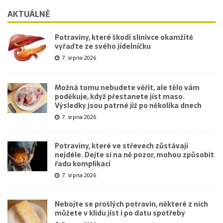
AKTUÁLNĚ
Potraviny, které škodí slinivce okamžitě
vyřaďte ze svého jídelníčku
7. srpna 2026
Možná tomu nebudete věřit, ale tělo vám
poděkuje, když přestanete jíst maso.
Výsledky jsou patrné již po několika dnech
7. srpna 2026
Potraviny, které ve střevech zůstávají
nejdéle. Dejte si na ně pozor, mohou způsobit
řadu komplikací
7. srpna 2026
Nebojte se prošlých potravin, některé z nich
můžete v klidu jíst i po datu spotřeby