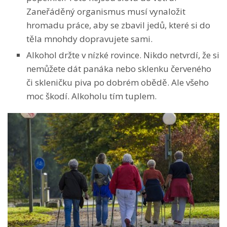
Zaneřáděný organismus musí vynaložit
hromadu práce, aby se zbavil jedů, které si do
těla mnohdy dopravujete sami.
Alkohol držte v nízké rovince. Nikdo netvrdí, že si
nemůžete dát panáka nebo sklenku červeného
či skleničku piva po dobrém obědě. Ale všeho
moc škodí. Alkoholu tím tuplem.