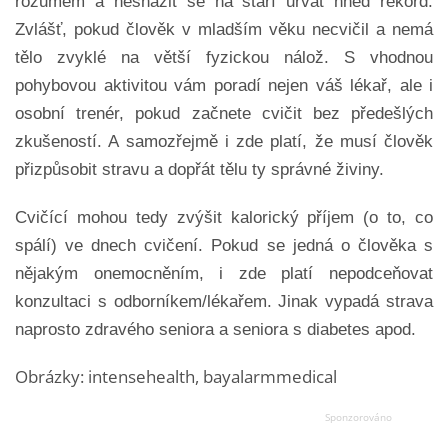
rozumem a nesnažit se na stáří urvat hned rekord.
Zvlášť, pokud člověk v mladším věku necvičil a nemá
tělo zvyklé na větší fyzickou nálož. S vhodnou
pohybovou aktivitou vám poradí nejen váš lékař, ale i
osobní trenér, pokud začnete cvičit bez předešlých
zkušeností. A samozřejmě i zde platí, že musí člověk
přizpůsobit stravu a dopřát tělu ty správné živiny.
Cvičící mohou tedy zvýšit kalorický příjem (o to, co
spálí) ve dnech cvičení. Pokud se jedná o člověka s
nějakým onemocněním, i zde platí nepodceňovat
konzultaci s odborníkem/lékařem. Jinak vypadá strava
naprosto zdravého seniora a seniora s diabetes apod.
Obrázky: intensehealth, bayalarmmedical