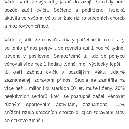
Vědci tvrdí, že výsledky jasně dokazují, že nikdy není
pozdě začít cvičit. Sečteno a podtrženo: fyzická
aktivita ve vyšším věku snižuje riziko srdečních chorob
a mozkových příhod.
Vědci zjistili, že úroveň aktivity potřebné k tomu, aby
se tento přínos projevil, se rovnala asi 1 hodině týdně,
trávené v posilovně. Samozřejmě ti, kdo se pohybu
věnovali více než 1 hodinu týdně, měli výsledky lepší. I
ti, kteří začnou cvičit v pozdějším věku, údajně
zaznamenají zdravotní přínos. Studie se zaměřila na
více než 1 milion lidí starších 60 let, muže i ženy. 20%
neaktivních seniorů, kteří se postupně začali věnovat
různým sportovním aktivitám, zaznamenali 11%
snížení rizika srdečních chorob a jejich zdravotní stav
se celkově zlepšil.