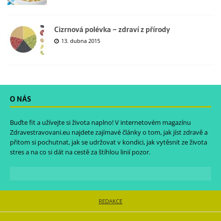
Cizrnová polévka – zdraví z přírody
13. dubna 2015
O NÁS
Buďte fit a užívejte si života naplno! V internetovém magazínu
Zdravestravovani.eu
najdete zajímavé články o tom, jak jíst zdravě a
přitom si pochutnat, jak se udržovat v kondici, jak vytěsnit ze života
stres a na co si dát na cestě za štíhlou linií pozor.
REDAKCE