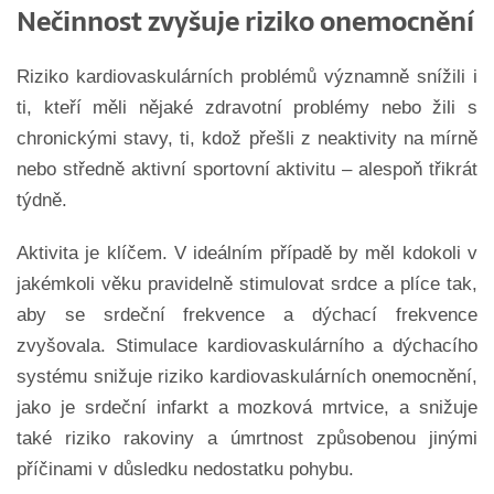
Nečinnost zvyšuje riziko onemocnění
Riziko kardiovaskulárních problémů významně snížili i
ti, kteří měli nějaké zdravotní problémy nebo žili s
chronickými stavy, ti, kdož přešli z neaktivity na mírně
nebo středně aktivní sportovní aktivitu – alespoň třikrát
týdně.
Aktivita je klíčem. V ideálním případě by měl kdokoli v
jakémkoli věku pravidelně stimulovat srdce a plíce tak,
aby se srdeční frekvence a dýchací frekvence
zvyšovala. Stimulace kardiovaskulárního a dýchacího
systému snižuje riziko kardiovaskulárních onemocnění,
jako je srdeční infarkt a mozková mrtvice, a snižuje
také riziko rakoviny a úmrtnost způsobenou jinými
příčinami v důsledku nedostatku pohybu.