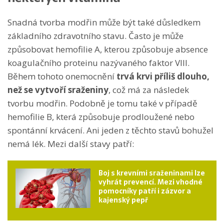
Snadná tvorba modřin může být také důsledkem
základního zdravotního stavu. Často je může
způsobovat hemofilie A, kterou způsobuje absence
koagulačního proteinu nazývaného faktor VIII.
Během tohoto onemocnění
trvá krvi příliš dlouho,
než se vytvoří sraženiny
, což má za následek
tvorbu modřin. Podobně je tomu také v případě
hemofilie B, která způsobuje prodloužené nebo
spontánní krvácení. Ani jeden z těchto stavů bohužel
nemá lék. Mezi další stavy patří:
Boj s krevními sraženinami lze
vyhrát prevencí. Mezi vhodné
pomocníky patří i zázvor a
kajenský pepř