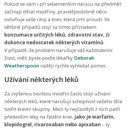
Pokud se vám i při sebemenším nárazu na předmět
začínají dělat modřiny, pravděpodobně něco
ovlivňuje vaše cévy a krev, která jimi proudí. Ve
většině případů stojí za tímto příznakem
konzumace určitých léků, zdravotní stav, či
dokonce nedostatek některých vitamínů
.
V případě, že problém narušuje váš každodenní
život, měli byste podle lékařky
Deborah
Weatherspoon
raději rychle vyhledat pomoc.
Užívání některých léků
Za zvýšenou tvorbou modřin často stojí užívání
některých léků, které narušují schopnost vašeho těla
tvořit krevní skupiny. Mezi ty nejčastější z nich patří
především léky na ředění krve,
jako je warfarin,
klopidogrel, rivaroxaban nebo apixaban
– ty