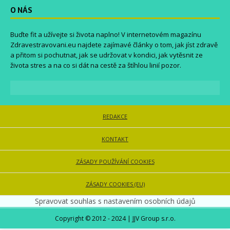
O NÁS
Buďte fit a užívejte si života naplno! V internetovém magazínu
Zdravestravovani.eu
najdete zajímavé články o tom, jak jíst zdravě
a přitom si pochutnat, jak se udržovat v kondici, jak vytěsnit ze
života stres a na co si dát na cestě za štíhlou linií pozor.
REDAKCE
KONTAKT
ZÁSADY POUŽÍVÁNÍ COOKIES
ZÁSADY COOKIES (EU)
Spravovat souhlas s nastavením osobních údajů
Copyright © 2012 - 2024 | JJV Group s.r.o.