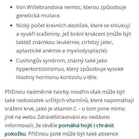
Von Willebrandova nemoc, kterou způsobuje
genetická mutace.
Nízký počet krevních destiček, které se shlukují
a vyváří sraženiny, jež brání krvácení (může být
taktéž známkou leukémie, cirhózy jater,
aplastické anémie a myelodysplazie).
Cushingův syndrom, známý také jako
hyperkortizolismus, který způsobuje vysoké
hladiny hormonu kortizolu v těle.
Příčinou nadměrné tvorby modřin však může být
také nedostatek určitých vitamínů, které napomáhají
srážení krve, jako je vitamín C – o tom jsme mimo
jiné na webu ZdravéStravování.eu nedávno
informovali, že skvěle
pomáhá hojit i chránit
pokožku
. Příčinou poté může být také absence