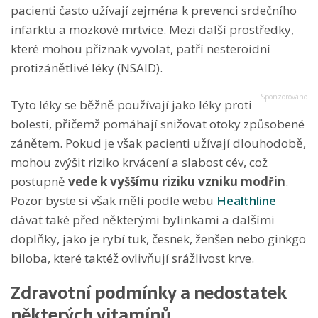
pacienti často užívají zejména k prevenci srdečního
infarktu a mozkové mrtvice. Mezi další prostředky,
které mohou příznak vyvolat, patří nesteroidní
protizánětlivé léky (NSAID).
Tyto léky se běžně používají jako léky proti
bolesti, přičemž pomáhají snižovat otoky způsobené
zánětem. Pokud je však pacienti užívají dlouhodobě,
mohou zvýšit riziko krvácení a slabost cév, což
postupně
vede k vyššímu riziku vzniku modřin
.
Pozor byste si však měli podle webu
Healthline
dávat také před některými bylinkami a dalšími
doplňky, jako je rybí tuk, česnek, ženšen nebo ginkgo
biloba, které taktéž ovlivňují srážlivost krve.
Zdravotní podmínky a nedostatek
některých vitamínů