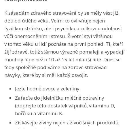
K zásadám zdravého stravování by se měly vést již
děti od útlého věku. Velmi to ovlivňuje nejen
fyzickou stránku, ale i psychiku a celkovou odolnost
vůči onemocněním i stresu. Životní styl většinou
v tomto věku u lidí poznáte na první pohled. Ti, kteří
žijí zdravě, totiž stárnou výrazně pomaleji a vypadají
mnohdy lépe než o 10 až 15 let mladší lidé. Dnes se
tedy společně podíváme na zdravé stravovací
návyky, které by si měl každý osvojit.
Jezte hodně ovoce a zeleniny
Zařaďte do jídelníčku mléčné potraviny
(dopřejte tělu dostatek vápníků, vitamínu D,
hořčíku a vitamínu K.
Získávejte živiny nejen z živočišných produktů,