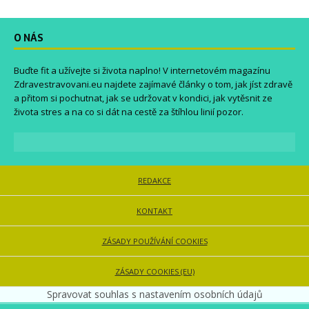
O NÁS
Buďte fit a užívejte si života naplno! V internetovém magazínu
Zdravestravovani.eu
najdete zajímavé články o tom, jak jíst zdravě
a přitom si pochutnat, jak se udržovat v kondici, jak vytěsnit ze
života stres a na co si dát na cestě za štíhlou linií pozor.
REDAKCE
KONTAKT
ZÁSADY POUŽÍVÁNÍ COOKIES
ZÁSADY COOKIES (EU)
Spravovat souhlas s nastavením osobních údajů