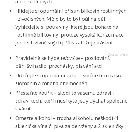
ale i rostlinných.
Hlídejte si optimální přísun bílkovin rostlinných
i živočišných. Mělo by to být půl na půl.
Vyhledejte si potraviny, které jsou bohaté na
rostlinné bílkoviny, protože vysoká konzumace
jen těch živočišných příliš zatěžuje trávení.
Pravidelně se hýbejte/cvičte – posilování,
běh, švihadlo, procházky, plavání atd.
Udržujte si optimální váhu – snížíte tím riziko
zlomenin a mnoha onemocnění.
Přestaňte kouřit – škodí to vašemu zdraví i
zdraví těch, kteří musí tyto jedy dýchat společně
s vámi.
Omezte alkohol – trocha alkoholu neškodí (1
sklenička vína či piva za den/ženy a 2 skleničky