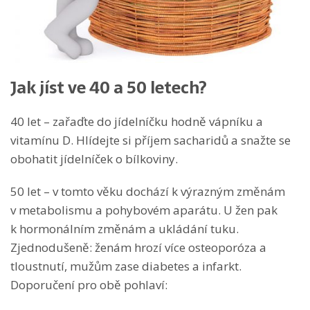
Jak jíst ve 40 a 50 letech?
40 let – zařaďte do jídelníčku hodně vápníku a
vitamínu D. Hlídejte si příjem sacharidů a snažte se
obohatit jídelníček o bílkoviny.
50 let – v tomto věku dochází k výrazným změnám
v metabolismu a pohybovém aparátu. U žen pak
k hormonálním změnám a ukládání tuku.
Zjednodušeně: ženám hrozí více osteoporóza a
tloustnutí, mužům zase diabetes a infarkt.
Doporučení pro obě pohlaví: