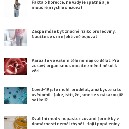
Fakta o horečce: ne vždy je špatná a je
moudré ji rychle snižovat
Zácpa může být značné riziko pro ledviny.
Naučte se s ní efektivně bojovat
Parazité ve vašem těle nemají co dělat. Pro
zdravý organismus musíte změnit několik
věcí
Covid-19 jste mohli prodělat, aniž byste si to
uvědomili. Jak zjistit, že jsme se s nákazou již
setkali?
Kvalitní med v nepasterizované formě by v
domácnosti neměl chybět. Hojí i popáleniny