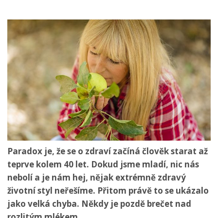
Paradox je, že se o zdraví začíná člověk starat až
teprve kolem 40 let. Dokud jsme mladí, nic nás
nebolí a je nám hej, nějak extrémně zdravý
životní styl neřešíme. Přitom právě to se ukázalo
jako velká chyba. Někdy je pozdě brečet nad
rozlitým mlékem.