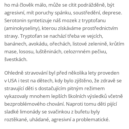
ho má člověk málo, může se cítit podrážděně, být
agresivní, mít poruchy spánku, soustředění, deprese.
Serotonin syntetizuje náš mozek z tryptofanu
(aminokyseliny), kterou získáváme prostřednictvím
stravy. Tryptofan se nachází třeba ve vejcích,
banánech, avokádu, ořechách, listové zelenině, krůtím
mase, lososu, luštěninách, celozrnném pečivu,
švestkách.
Ohledně stravování byl před několika lety proveden
v USA i test na dětech, kdy bylo zjištěno, že zdravě se
stravující děti s dostačujícím pitným režimem
vykazovaly mnohem lepších školních výsledků včetně
bezproblémového chování. Naproti tomu děti pijící
sladké limonády se svačinkou z bufetu byly
roztěkané, uhádané, agresivní a problematické.