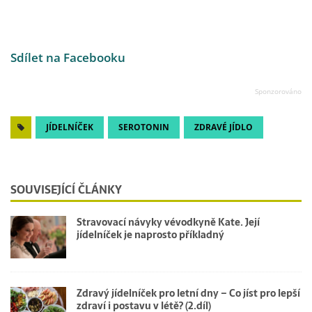
Sdílet na Facebooku
JÍDELNÍČEK
SEROTONIN
ZDRAVÉ JÍDLO
SOUVISEJÍCÍ ČLÁNKY
Stravovací návyky vévodkyně Kate. Její
jídelníček je naprosto příkladný
Zdravý jídelníček pro letní dny – Co jíst pro lepší
zdraví i postavu v létě? (2.díl)