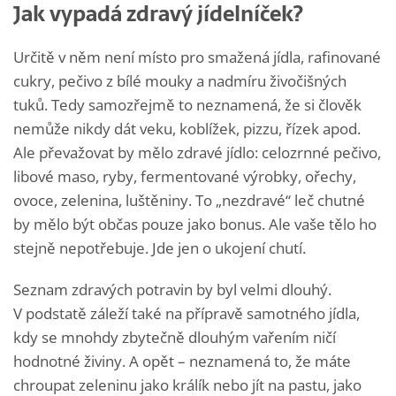
Jak vypadá zdravý jídelníček?
Určitě v něm není místo pro smažená jídla, rafinované
cukry, pečivo z bílé mouky a nadmíru živočišných
tuků. Tedy samozřejmě to neznamená, že si člověk
nemůže nikdy dát veku, koblížek, pizzu, řízek apod.
Ale převažovat by mělo zdravé jídlo: celozrnné pečivo,
libové maso, ryby, fermentované výrobky, ořechy,
ovoce, zelenina, luštěniny. To „nezdravé“ leč chutné
by mělo být občas pouze jako bonus. Ale vaše tělo ho
stejně nepotřebuje. Jde jen o ukojení chutí.
Seznam zdravých potravin by byl velmi dlouhý.
V podstatě záleží také na přípravě samotného jídla,
kdy se mnohdy zbytečně dlouhým vařením ničí
hodnotné živiny. A opět – neznamená to, že máte
chroupat zeleninu jako králík nebo jít na pastu, jako