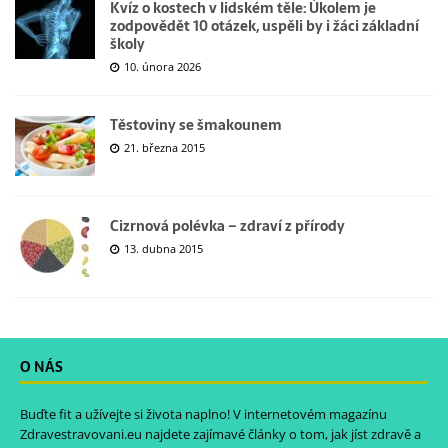
Kvíz o kostech v lidském těle: Úkolem je
zodpovědět 10 otázek, uspěli by i žáci základní
školy
10. února 2026
Těstoviny se šmakounem
21. března 2015
Cizrnová polévka – zdraví z přírody
13. dubna 2015
O NÁS
Buďte fit a užívejte si života naplno! V internetovém magazínu
Zdravestravovani.eu
najdete zajímavé články o tom, jak jíst zdravě a