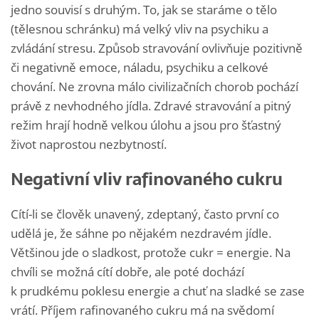
jedno souvisí s druhým. To, jak se staráme o tělo
(tělesnou schránku) má velký vliv na psychiku a
zvládání stresu. Způsob stravování ovlivňuje pozitivně
či negativně emoce, náladu, psychiku a celkové
chování. Ne zrovna málo civilizačních chorob pochází
právě z nevhodného jídla. Zdravé stravování a pitný
režim hrají hodně velkou úlohu a jsou pro šťastný
život naprostou nezbytností.
Negativní vliv rafinovaného cukru
Cítí-li se člověk unavený, zdeptaný, často první co
udělá je, že sáhne po nějakém nezdravém jídle.
Většinou jde o sladkost, protože cukr = energie. Na
chvíli se možná cítí dobře, ale poté dochází
k prudkému poklesu energie a chuť na sladké se zase
vrátí. Příjem rafinovaného cukru má na svědomí