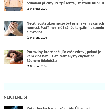
odhalení příčiny. Přizpůsobte jí metodu hubnutí
9. srpna 2026
Necitlivost rukou může být příznakem vážných
nemocí. Patří mezi ně i zánět karpálního tunelu
a mrtvice
9. srpna 2026
Potraviny, které pečují o vaše zdraví, pokud je
vám více než 30 let. Neměly by chybět na
žádném jídelníčku
8. srpna 2026
NEJČTENĚJŠÍ
Kvíz o kostech v lidském těle: Úkolem je