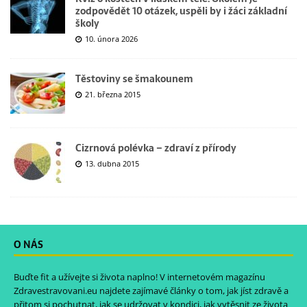
zodpovědět 10 otázek, uspěli by i žáci základní
školy
10. února 2026
Těstoviny se šmakounem
21. března 2015
Cizrnová polévka – zdraví z přírody
13. dubna 2015
O NÁS
Buďte fit a užívejte si života naplno! V internetovém magazínu
Zdravestravovani.eu
najdete zajímavé články o tom, jak jíst zdravě a
přitom si pochutnat, jak se udržovat v kondici, jak vytěsnit ze života