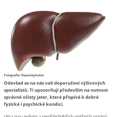
Fotografie: Depositphotos
Odevšad se na nás valí doporučení výživových
specialistů. Ti upozorňují především na nutnost
správné očisty jater, která přispívá k dobré
fyzické i psychické kondici.
Játra jsou jedním z nejdůležitějších vnitřních orgánů.