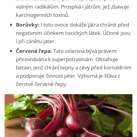
volným radikálům. Prospívá i játrům, jež zbavuje
karcinogenních toxinů.
Borůvky:
I toto ovoce dokáže játra chránit před
negativním účinkem toxických látek. Účinné jsou
i při zánětu jater.
Červená řepa:
Tato zelenina bývá právem
přirovnávána k superpotravinám. Obsahuje
betain, jenž chrání tepny a cévy před kornatěním
a podporuje činnost jater. Výborná je šťáva z
čerstvé červené řepy.