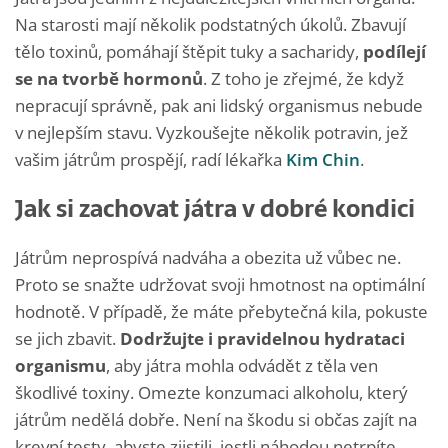
Na starosti mají několik podstatných úkolů. Zbavují
tělo toxinů, pomáhají štěpit tuky a sacharidy,
podílejí
se na tvorbě hormonů
. Z toho je zřejmé, že když
nepracují správně, pak ani lidský organismus nebude
v nejlepším stavu. Vyzkoušejte několik potravin, jež
vašim játrům prospějí, radí lékařka
Kim Chin
.
Jak si zachovat játra v dobré kondici
Játrům neprospívá nadváha a obezita už vůbec ne.
Proto se snažte udržovat svoji hmotnost na optimální
hodnotě. V případě, že máte přebytečná kila, pokuste
se jich zbavit.
Dodržujte i pravidelnou hydrataci
organismu
, aby játra mohla odvádět z těla ven
škodlivé toxiny. Omezte konzumaci alkoholu, který
játrům nedělá dobře. Není na škodu si občas zajít na
krevní testy, abyste zjistili, jestli náhodou netrpíte