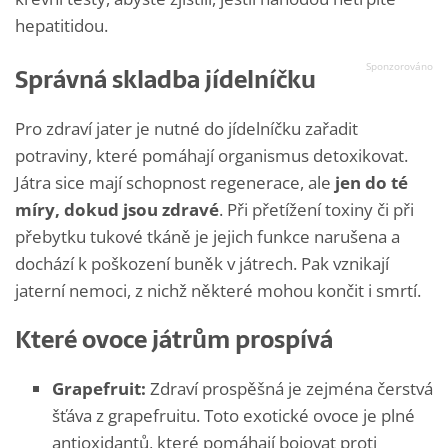
hepatitidou.
Správná skladba jídelníčku
Pro zdraví jater je nutné do jídelníčku zařadit
potraviny, které pomáhají organismus detoxikovat.
Játra sice mají schopnost regenerace, ale
jen do té
míry, dokud jsou zdravé
. Při přetížení toxiny či při
přebytku tukové tkáně je jejich funkce narušena a
dochází k poškození buněk v játrech. Pak vznikají
jaterní nemoci, z nichž některé mohou končit i smrtí.
Které ovoce játrům prospívá
Grapefruit:
Zdraví prospěšná je zejména čerstvá
šťáva z grapefruitu. Toto exotické ovoce je plné
antioxidantů, které pomáhají bojovat proti