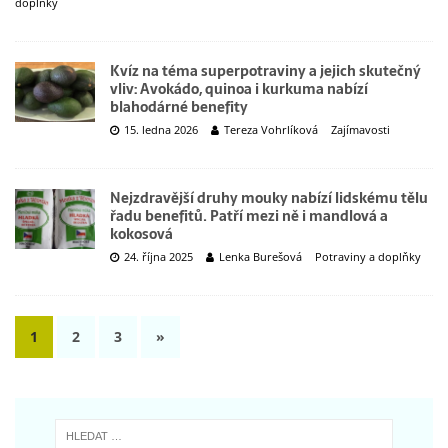
doplňky
Kvíz na téma superpotraviny a jejich skutečný
vliv: Avokádo, quinoa i kurkuma nabízí
blahodárné benefity
15. ledna 2026
Tereza Vohrlíková
Zajímavosti
Nejzdravější druhy mouky nabízí lidskému tělu
řadu benefitů. Patří mezi ně i mandlová a
kokosová
24. října 2025
Lenka Burešová
Potraviny a doplňky
1
2
3
»