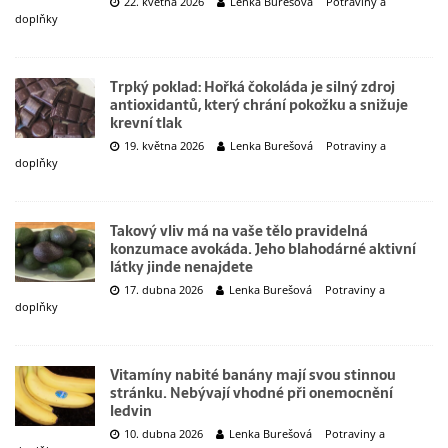
22. května 2026
Lenka Burešová
Potraviny a
doplňky
Trpký poklad: Hořká čokoláda je silný zdroj
antioxidantů, který chrání pokožku a snižuje
krevní tlak
19. května 2026
Lenka Burešová
Potraviny a
doplňky
Takový vliv má na vaše tělo pravidelná
konzumace avokáda. Jeho blahodárné aktivní
látky jinde nenajdete
17. dubna 2026
Lenka Burešová
Potraviny a
doplňky
Vitamíny nabité banány mají svou stinnou
stránku. Nebývají vhodné při onemocnění
ledvin
10. dubna 2026
Lenka Burešová
Potraviny a