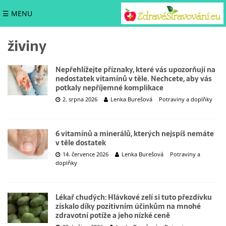
☰ MENU
živiny
Nepřehlížejte příznaky, které vás upozorňují na
nedostatek vitamínů v těle. Nechcete, aby vás
potkaly nepříjemné komplikace
2. srpna 2026
Lenka Burešová
Potraviny a doplňky
6 vitamínů a minerálů, kterých nejspíš nemáte
v těle dostatek
14. července 2026
Lenka Burešová
Potraviny a
doplňky
Lékař chudých: Hlávkové zelí si tuto přezdívku
získalo díky pozitivním účinkům na mnohé
zdravotní potíže a jeho nízké ceně