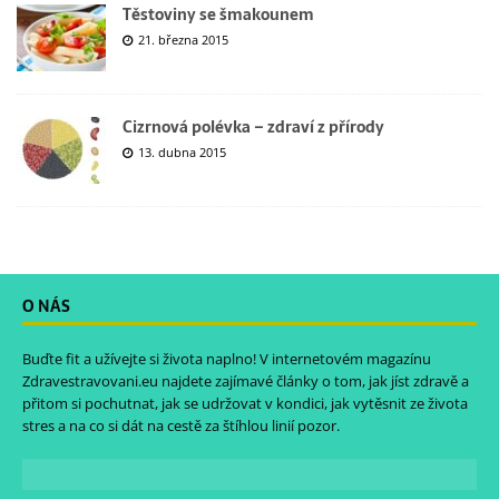
Těstoviny se šmakounem
21. března 2015
Cizrnová polévka – zdraví z přírody
13. dubna 2015
O NÁS
Buďte fit a užívejte si života naplno! V internetovém magazínu
Zdravestravovani.eu
najdete zajímavé články o tom, jak jíst zdravě a
přitom si pochutnat, jak se udržovat v kondici, jak vytěsnit ze života
stres a na co si dát na cestě za štíhlou linií pozor.