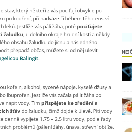
je stav, který někteří z vás pociťují obvykle po
ko po kouření, při nadváze či během těhotenství
 léků. Jestliže vás pálí žáha, poté
pociťujete
ti žaludku
, u dolního okraje hrudní kosti a někdy
elého obsahu žaludku do jícnu a následného
pocit přepadá občas, můžete si od něj ulevit
NEJČ
gelicou Balingit
.
ou kofein, alkohol, sycené nápoje, kyselé džusy a
o ibuprofen. Jestliže vás začala pálit žáha po
íve napít vody. Tím
přispějete ke zředění a
cích šťáv
do žaludku, čímž dojde k úlevě. Pití vody
že denně vypijete 1,75 – 2,5 litru vody, podle řady
tních problémů (pálení žáhy, únava, střevní obtíže,