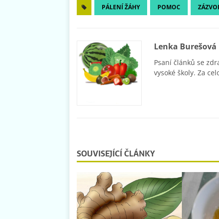
PÁLENÍ ŽÁHY
POMOC
ZÁZVO
Lenka Burešová
Psaní článků se zdr
vysoké školy. Za cel
SOUVISEJÍCÍ ČLÁNKY