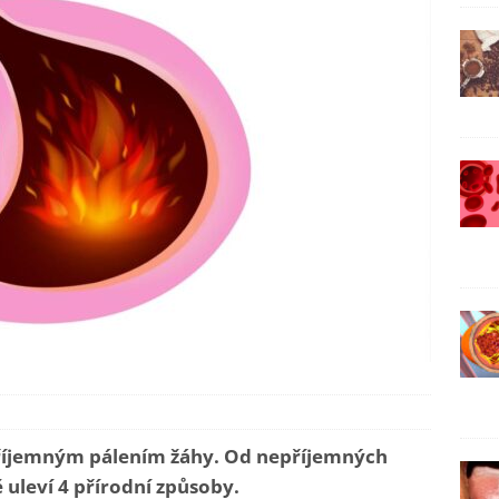
epříjemným pálením žáhy. Od nepříjemných
uleví 4 přírodní způsoby.