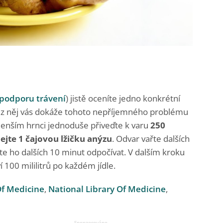
podporu trávení
) jistě oceníte jedno konkrétní
r z něj vás dokáže tohoto nepříjemného problému
menším hrnci jednoduše přiveďte k varu
250
dejte 1 čajovou lžičku anýzu
. Odvar vařte dalších
te ho dalších 10 minut odpočívat. V dalším kroku
100 mililitrů po každém jídle.
Of Medicine
,
National Library Of Medicine
,