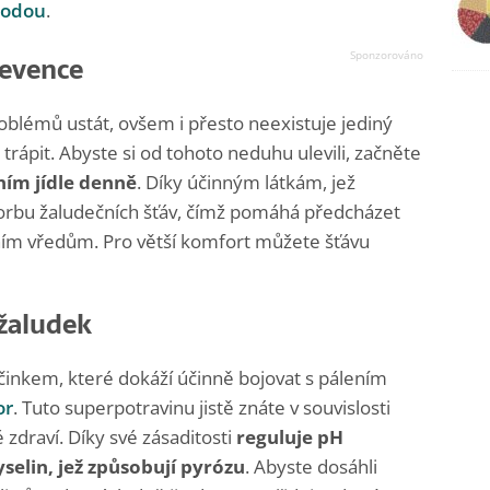
sodou
.
revence
blémů ustát, ovšem i přesto neexistuje jediný
trápit. Abyste si od tohoto neduhu ulevili, začněte
ním jídle denně
. Díky účinným látkám, jež
vorbu žaludečních šťáv, čímž pomáhá předcházet
dečním vředům. Pro větší komfort můžete šťávu
 žaludek
činkem, které dokáží účinně bojovat s pálením
or
. Tuto superpotravinu jistě znáte v souvislosti
 zdraví. Díky své zásaditosti
reguluje pH
selin, jež způsobují pyrózu
. Abyste dosáhli