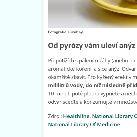
Fotografie: Pixabay
Od pyrózy vám uleví anýz
Při potížích s pálením žáhy (anebo na
aromatické koření, a sice anýz. Odva
okamžitě zbavit. Pro kýžený efekt v 
mililitrů vody, do níž následně při
10 minut, poté plotnu vypněte a nech
odvar sceďte a konzumujte v množství 
Zdroj:
Healthline
,
National Library 
National Library Of Medicine