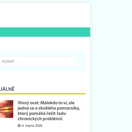
UÁLNĚ
Vinný ocet: Málokdo to ví, ale
jedná se o skvělého pomocníka,
který pomáhá řešit řadu
chronických problémů
6. srpna 2026