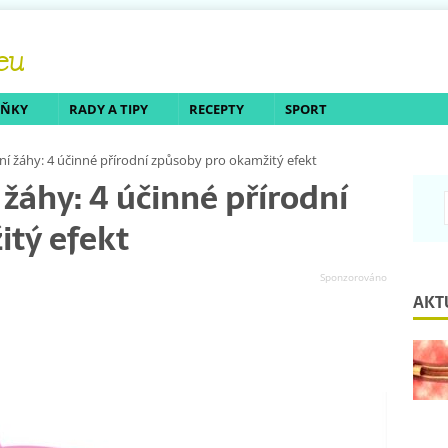
LŇKY
RADY A TIPY
RECEPTY
SPORT
ní žáhy: 4 účinné přírodní způsoby pro okamžitý efekt
žáhy: 4 účinné přírodní
tý efekt
AKT