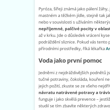
Pyróza, šířeji známá jako pálení žáhy, 
mastném a těžkém jídle, stejně tak ja
nebo v souvislosti s užíváním některých
nepříjemné, palčivé pocity v oblas
až v krku. Jde o důsledek vrácení kys
podráždění sliznice. Pokud vás tento 
přírodními prostředky, říká lékařka
An
Voda jako první pomoc
Jedněmi z nejdráždivějších podnětů js
tučné potraviny, čokoláda, kouření neb
jejich požití, zkuste se ze všeho nejdř
návratu natrávené potravy a trávi
funguje i jako skvělá prevence – jestli
studií se tím zbavíte některých zdravo