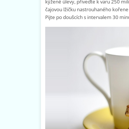
kýžené úlevy, přiveďte k varu 250 milil
čajovou lžičku nastrouhaného kořene 
Pijte po doušcích s intervalem 30 min