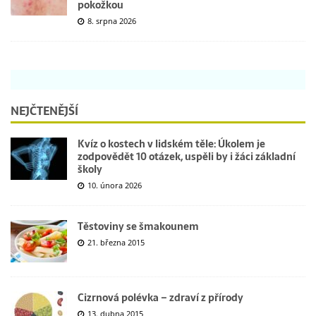
pokožkou
8. srpna 2026
NEJČTENĚJŠÍ
Kvíz o kostech v lidském těle: Úkolem je
zodpovědět 10 otázek, uspěli by i žáci základní
školy
10. února 2026
Těstoviny se šmakounem
21. března 2015
Cizrnová polévka – zdraví z přírody
13. dubna 2015