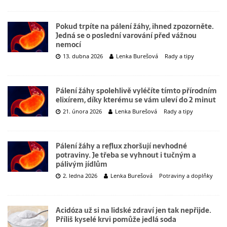
Pokud trpíte na pálení žáhy, ihned zpozorněte.
Jedná se o poslední varování před vážnou
nemocí
13. dubna 2026
Lenka Burešová
Rady a tipy
Pálení žáhy spolehlivě vyléčíte tímto přírodním
elixírem, díky kterému se vám uleví do 2 minut
21. února 2026
Lenka Burešová
Rady a tipy
Pálení žáhy a reflux zhoršují nevhodné
potraviny. Je třeba se vyhnout i tučným a
pálivým jídlům
2. ledna 2026
Lenka Burešová
Potraviny a doplňky
Acidóza už si na lidské zdraví jen tak nepřijde.
Příliš kyselé krvi pomůže jedlá soda