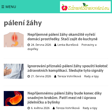
☰ MENU
pálení žáhy
Nepříjemné pálení žáhy okamžitě vyřeší
domácí prostředky. Stačí zajít do kuchyně
24. června 2026
Lenka Burešová
Potraviny a
doplňky
Ignorování příznaků pálení žáhy spouští kolotoč
zdravotních komplikací. Sledujte tyto signály
21. června 2026
Tereza Vohrlíková
Rady a tipy
Nepříjemnému pálení žáhy bude konec díky
snadným krokům. Patří mezi ně i úprava
jídelníčku a bylinky
6. května 2026
Tereza Vohrlíková
Rady a tipy