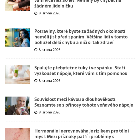
vám více než 30 let. Neměly by chybět na
žádném jídelníčku
8. srpna 2026
Potraviny, které byste za žádných okolností
neměli jíst před spaním. Většina lidí v tomto
bohužel dělá chybu a ničí si tak zdraví
8. srpna 2026
Spalujte přebytečné tuky i ve spánku. Stačí
vyzkoušet nápoje, které vám s tím pomohou
8. srpna 2026
Souvislost mezi kávou a dlouhověkostí.
Seznamte se s přínosy tohoto voňavého nápoje
8. srpna 2026
Hormonální nerovnováha je rizikem pro tělo i
mysl. Mezi příznaky patří i problémy s