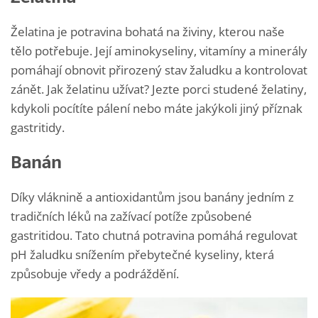
Želatina je potravina bohatá na živiny, kterou naše
tělo potřebuje. Její aminokyseliny, vitamíny a minerály
pomáhají obnovit přirozený stav žaludku a kontrolovat
zánět. Jak želatinu užívat? Jezte porci studené želatiny,
kdykoli pocítíte pálení nebo máte jakýkoli jiný příznak
gastritidy.
Banán
Díky vláknině a antioxidantům jsou banány jedním z
tradičních léků na zažívací potíže způsobené
gastritidou. Tato chutná potravina pomáhá regulovat
pH žaludku snížením přebytečné kyseliny, která
způsobuje vředy a podráždění.