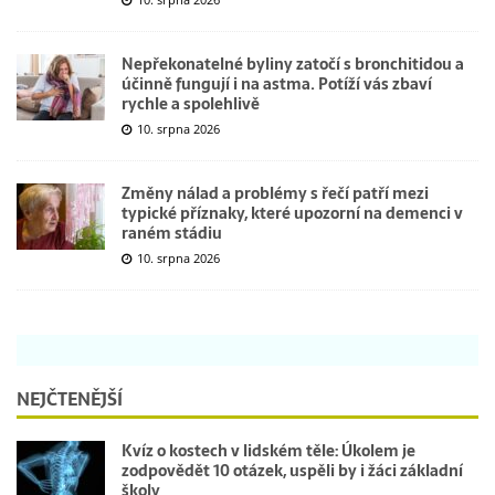
Nepřekonatelné byliny zatočí s bronchitidou a
účinně fungují i na astma. Potíží vás zbaví
rychle a spolehlivě
10. srpna 2026
Změny nálad a problémy s řečí patří mezi
typické příznaky, které upozorní na demenci v
raném stádiu
10. srpna 2026
NEJČTENĚJŠÍ
Kvíz o kostech v lidském těle: Úkolem je
zodpovědět 10 otázek, uspěli by i žáci základní
školy