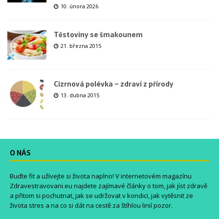
10. února 2026
Těstoviny se šmakounem
21. března 2015
Cizrnová polévka – zdraví z přírody
13. dubna 2015
O NÁS
Buďte fit a užívejte si života naplno! V internetovém magazínu
Zdravestravovani.eu
najdete zajímavé články o tom, jak jíst zdravě
a přitom si pochutnat, jak se udržovat v kondici, jak vytěsnit ze
života stres a na co si dát na cestě za štíhlou linií pozor.