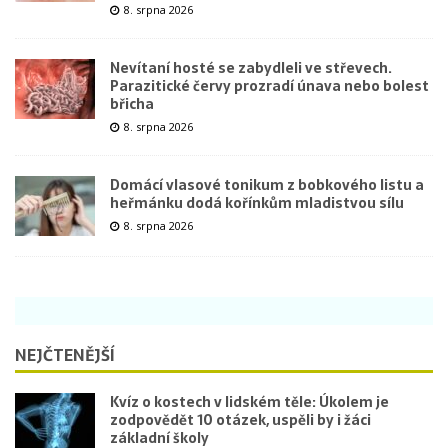
8. srpna 2026
Nevítaní hosté se zabydleli ve střevech.
Parazitické červy prozradí únava nebo bolest
břicha
8. srpna 2026
Domácí vlasové tonikum z bobkového listu a
heřmánku dodá kořínkům mladistvou sílu
8. srpna 2026
NEJČTENĚJŠÍ
Kvíz o kostech v lidském těle: Úkolem je
zodpovědět 10 otázek, uspěli by i žáci
základní školy