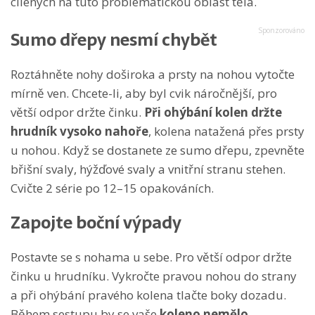
cílených na tuto problematickou oblast těla.
Sumo dřepy nesmí chybět
Roztáhněte nohy doširoka a prsty na nohou vytočte
mírně ven. Chcete-li, aby byl cvik náročnější, pro
větší odpor držte činku.
Při ohýbání kolen držte
hrudník vysoko nahoře
, kolena natažená přes prsty
u nohou. Když se dostanete ze sumo dřepu, zpevněte
břišní svaly, hýžďové svaly a vnitřní stranu stehen.
Cvičte 2 série po 12–15 opakováních.
Zapojte boční výpady
Postavte se s nohama u sebe. Pro větší odpor držte
činku u hrudníku. Vykročte pravou nohou do strany
a při ohýbání pravého kolena tlačte boky dozadu.
Během sestupu by se vaše
koleno nemělo