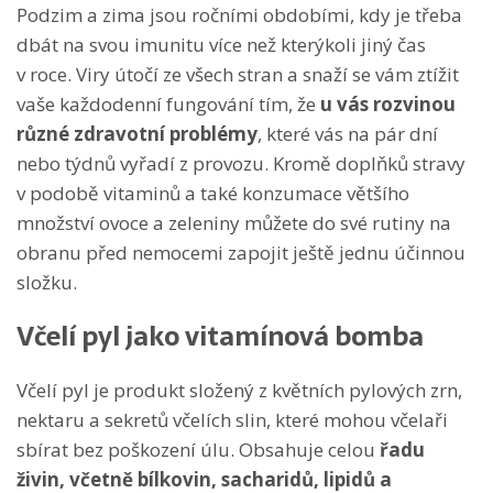
Podzim a zima jsou ročními obdobími, kdy je třeba
dbát na svou imunitu více než kterýkoli jiný čas
v roce. Viry útočí ze všech stran a snaží se vám ztížit
vaše každodenní fungování tím, že
u vás rozvinou
různé zdravotní problémy
, které vás na pár dní
nebo týdnů vyřadí z provozu. Kromě doplňků stravy
v podobě vitaminů a také konzumace většího
množství ovoce a zeleniny můžete do své rutiny na
obranu před nemocemi zapojit ještě jednu účinnou
složku.
Včelí pyl jako vitamínová bomba
Včelí pyl je produkt složený z květních pylových zrn,
nektaru a sekretů včelích slin, které mohou včelaři
sbírat bez poškození úlu. Obsahuje celou
řadu
živin, včetně bílkovin, sacharidů, lipidů a