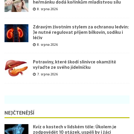
heřmánku dodá kořínkům mladistvou sílu
8. srpna 2026
Zdravým životním stylem za ochranou ledvin:
Je nutné regulovat příjem bílkovin, sodíku i
léčiv
8. srpna 2026
Potraviny, které škodí slinivce okamžitě
vyřaďte ze svého jídelníčku
7. srpna 2026
NEJČTENĚJŠÍ
Kvíz o kostech v lidském těle: Úkolem je
zodpovědět 10 otázek, uspěli by i žáci