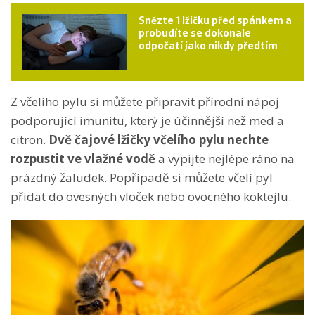
Snězte 1 lžičku před spánkem a
probudíte se dokonale
odpočatí jako nikdy předtím
Z včelího pylu si můžete připravit přírodní nápoj
podporující imunitu, který je účinnější než med a
citron.
Dvě čajové lžičky včelího pylu nechte
rozpustit ve vlažné vodě
a vypijte nejlépe ráno na
prázdný žaludek. Popřípadě si můžete včelí pyl
přidat do ovesných vloček nebo ovocného koktejlu.