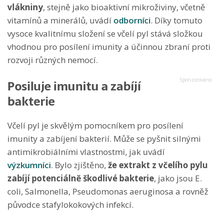
vlákniny
, stejně jako bioaktivní mikroživiny, včetně
vitamínů a minerálů, uvádí
odborníci
. Díky tomuto
vysoce kvalitnímu složení se včelí pyl stává složkou
vhodnou pro posílení imunity a účinnou zbraní proti
rozvoji různých nemocí.
Posiluje imunitu a zabíjí
bakterie
Včelí pyl je skvělým pomocníkem pro posílení
imunity a zabíjení bakterií. Může se pyšnit silnými
antimikrobiálními vlastnostmi, jak uvádí
výzkumníci
. Bylo zjištěno,
že extrakt z včelího pylu
zabíjí potenciálně škodlivé bakterie
, jako jsou E.
coli, Salmonella, Pseudomonas aeruginosa a rovněž
původce stafylokokových infekcí.