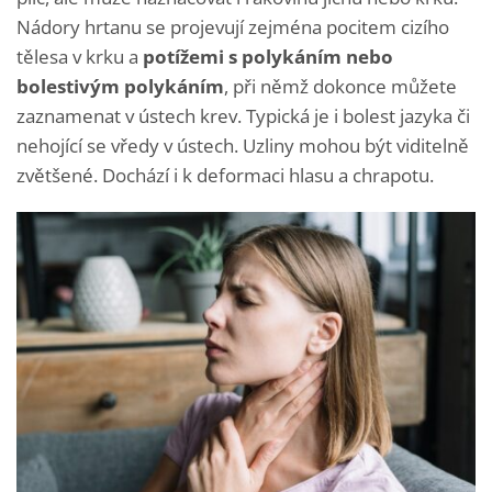
Nádory hrtanu se projevují zejména pocitem cizího
tělesa v krku a
potížemi s polykáním nebo
bolestivým polykáním
, při němž dokonce můžete
zaznamenat v ústech krev. Typická je i bolest jazyka či
nehojící se vředy v ústech. Uzliny mohou být viditelně
zvětšené. Dochází i k deformaci hlasu a chrapotu.