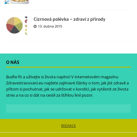
Cizrnová polévka – zdraví z přírody
13. dubna 2015
O NÁS
Buďte fit a užívejte si života naplno! V internetovém magazínu
Zdravestravovani.eu
najdete zajímavé články o tom, jak jíst zdravě a
přitom si pochutnat, jak se udržovat v kondici, jak vytěsnit ze života
stres a na co si dát na cestě za štíhlou linií pozor.
REDAKCE