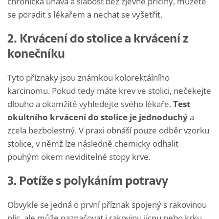
chronická únava a slabost bez zjevné příčiny, můžete
se poradit s lékařem a nechat se vyšetřit.
2. Krvácení do stolice a krvácení z
konečníku
Tyto příznaky jsou známkou kolorektálního
karcinomu. Pokud tedy máte krev ve stolici, nečekejte
dlouho a okamžitě vyhledejte svého lékaře.
Test
okultního krvácení do stolice je jednoduchý
a
zcela bezbolestný. V praxi obnáší pouze odběr vzorku
stolice, v němž lze následně chemicky odhalit
pouhým okem neviditelné stopy krve.
3. Potíže s polykáním potravy
Obvykle se jedná o první příznak spojený s rakovinou
plic, ale může naznačovat i rakovinu jícnu nebo krku.