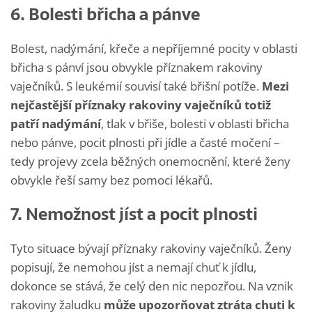
6. Bolesti břicha a pánve
Bolest, nadýmání, křeče a nepříjemné pocity v oblasti
břicha s pánví jsou obvykle příznakem rakoviny
vaječníků. S leukémií souvisí také břišní potíže.
Mezi
nejčastější příznaky rakoviny vaječníků totiž
patří nadýmání
, tlak v břiše, bolesti v oblasti břicha
nebo pánve, pocit plnosti při jídle a časté močení –
tedy projevy zcela běžných onemocnění, které ženy
obvykle řeší samy bez pomoci lékařů.
7. Nemožnost jíst a pocit plnosti
Tyto situace bývají příznaky rakoviny vaječníků. Ženy
popisují, že nemohou jíst a nemají chuť k jídlu,
dokonce se stává, že celý den nic nepozřou. Na vznik
rakoviny žaludku
může upozorňovat ztráta chuti k