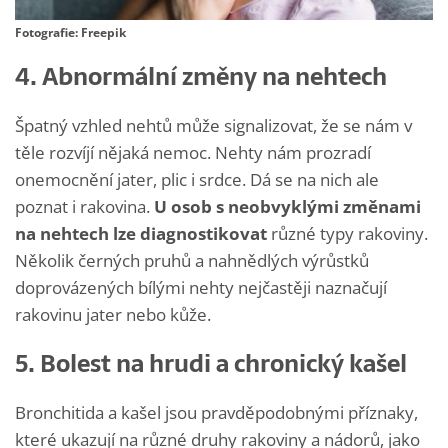
Fotografie: Freepik
4. Abnormální změny na nehtech
Špatný vzhled nehtů může signalizovat, že se nám v
těle rozvíjí nějaká nemoc. Nehty nám prozradí
onemocnění jater, plic i srdce. Dá se na nich ale
poznat i rakovina.
U osob s neobvyklými změnami
na nehtech lze diagnostikovat
různé typy rakoviny.
Několik černých pruhů a nahnědlých výrůstků
doprovázených bílými nehty nejčastěji naznačují
rakovinu jater nebo kůže.
5. Bolest na hrudi a chronický kašel
Bronchitida a kašel jsou pravděpodobnými příznaky,
které ukazují na různé druhy rakoviny a nádorů, jako