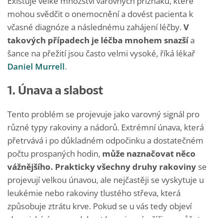
Existuje velké množství varovných příznaků, které
mohou svědčit o onemocnění a dovést pacienta k
včasné diagnóze a následnému zahájení léčby.
V
takových případech je léčba mnohem snazší
a
šance na přežití jsou často velmi vysoké, říká lékař
Daniel Murrell
.
1. Únava a slabost
Tento problém se projevuje jako varovný signál pro
různé typy rakoviny a nádorů. Extrémní únava, která
přetrvává i po důkladném odpočinku a dostatečném
počtu prospaných hodin,
může naznačovat něco
vážnějšího. Prakticky všechny druhy rakoviny
se
projevují velkou únavou, ale nejčastěji se vyskytuje u
leukémie nebo rakoviny tlustého střeva, která
způsobuje ztrátu krve. Pokud se u vás tedy objeví