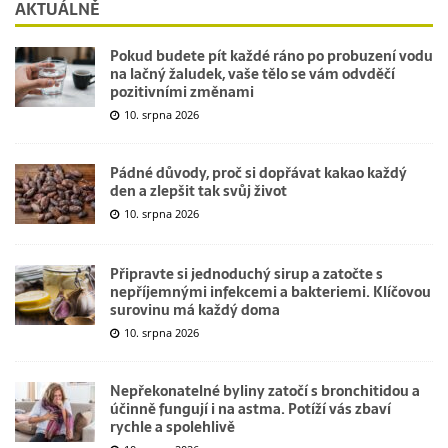
AKTUÁLNĚ
Pokud budete pít každé ráno po probuzení vodu
na lačný žaludek, vaše tělo se vám odvděčí
pozitivními změnami
10. srpna 2026
Pádné důvody, proč si dopřávat kakao každý
den a zlepšit tak svůj život
10. srpna 2026
Připravte si jednoduchý sirup a zatočte s
nepříjemnými infekcemi a bakteriemi. Klíčovou
surovinu má každý doma
10. srpna 2026
Nepřekonatelné byliny zatočí s bronchitidou a
účinně fungují i na astma. Potíží vás zbaví
rychle a spolehlivě