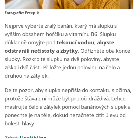
Fotografie: Freepik
Nejprve vyberte zralý banán, který má slupku s
vyšším obsahem hořčíku a vitamínu B6. Slupku
důkladně omyjte pod
tekoucí vodou, abyste
odstranili nečistoty a zbytky
. Odřízněte oba konce
slupky. Rozkrojte slupku na dvě poloviny, abyste
získali dvě části. Přiložte jednu polovinu na čelo a
druhou na zátylek.
Dejte pozor, aby slupka nepřišla do kontaktu s očima,
protože šťáva z ní může být pro oči dráždivá. Lehce
masírujte čelo a zátylek pomocí banánových slupek a
ponechte je na těle, dokud nezačnete cítit úlevu od
bolesti hlavy.
Zdroj:
Healthline