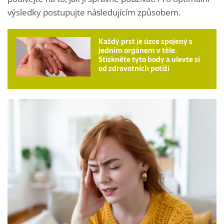
výsledky postupujte následujícím způsobem.
Každý prst je úzce spojený s
jedním orgánem v těle.
Stiskněte tyto body a ulevte si
od zdravotních potíží