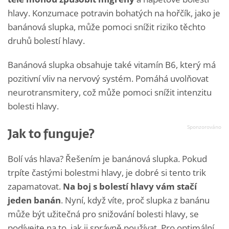
hlavy. Konzumace potravin bohatých na hořčík, jako je
banánová slupka, může pomoci snížit riziko těchto
druhů bolestí hlavy.
Banánová slupka obsahuje také vitamín B6, který má
pozitivní vliv na nervový systém. Pomáhá uvolňovat
neurotransmitery, což může pomoci snížit intenzitu
bolesti hlavy.
Jak to funguje?
Bolí vás hlava? Řešením je banánová slupka. Pokud
trpíte častými bolestmi hlavy, je dobré si tento trik
zapamatovat.
Na boj s bolestí hlavy vám stačí
jeden banán
. Nyní, když víte, proč slupka z banánu
může být užitečná pro snižování bolesti hlavy, se
podívejte na to, jak ji správně používat. Pro optimální