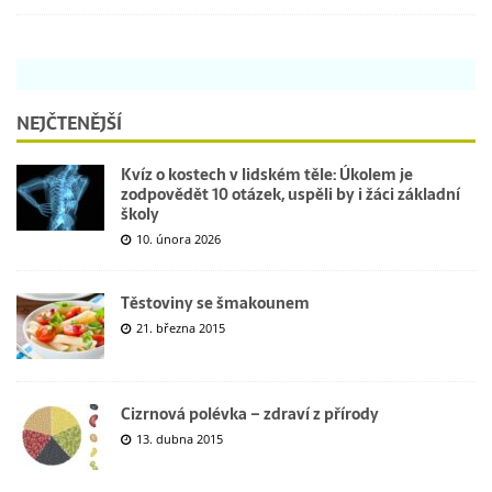
NEJČTENĚJŠÍ
Kvíz o kostech v lidském těle: Úkolem je
zodpovědět 10 otázek, uspěli by i žáci základní
školy
10. února 2026
Těstoviny se šmakounem
21. března 2015
Cizrnová polévka – zdraví z přírody
13. dubna 2015