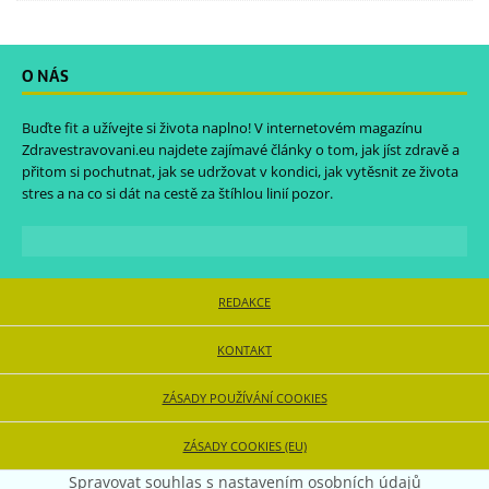
O NÁS
Buďte fit a užívejte si života naplno! V internetovém magazínu
Zdravestravovani.eu
najdete zajímavé články o tom, jak jíst zdravě a
přitom si pochutnat, jak se udržovat v kondici, jak vytěsnit ze života
stres a na co si dát na cestě za štíhlou linií pozor.
REDAKCE
KONTAKT
ZÁSADY POUŽÍVÁNÍ COOKIES
ZÁSADY COOKIES (EU)
Spravovat souhlas s nastavením osobních údajů