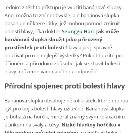
Jedním z těchto přístupů je využití banánové slupky.
Ano, možná to zní neobvykle, ale banánová slupka
obsahuje některé látky, jež mohou pomoci zmírnit
bolesti hlavy, říká doktor
Seunggu Han
.
Jak může
banánová slupka sloužit jako přirozený
prostředek proti bolesti
hlavy a jak ji správně
používat pro co nejlepší výsledky? Pokud toužíte po
účinném a přírodním způsobu, jak se zbavit bolesti
hlavy, můžeme vám nabídnout odpověď.
Přírodní spojenec proti bolesti hlavy
Banánová slupka obsahuje několik látek, které mohou
být pro boj s bolestí hlavy užitečné. Banánová slupka
je bohatá na hořčík, minerál známý svým relaxačním
účinkem na svaly a cévy.
Nízké hladiny hořčíku v
těle mohou způsobit migrény
a napěťové bolesti