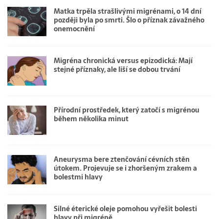
Matka trpěla strašlivými migrénami, o 14 dní
později byla po smrti. Šlo o příznak závažného
onemocnění
Migréna chronická versus epizodická: Mají
stejné příznaky, ale liší se dobou trvání
Přírodní prostředek, který zatočí s migrénou
během několika minut
Aneurysma bere ztenčování cévních stěn
útokem. Projevuje se i zhoršeným zrakem a
bolestmi hlavy
Silné éterické oleje pomohou vyřešit bolesti
hlavy při migréně