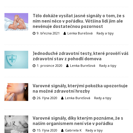
Tělo dokáže vysílat jasné signály o tom, že s
ním není něco v pořádku. Většina lidí jim ale
nevěnuje dostatečnou pozornost
9. března 2021
Lenka Burešová
Rady a tipy
Jednoduché zdravotní testy, které prověří váš
zdravotní stav z pohodlí domova
1. prosince 2020
Lenka Burešová
Rady a tipy
Varovné signály, kterými pokožka upozorňuje
na možné zdravotní hrozby
26. října 2020
Lenka Burešová
Rady a tipy
Varovné signály, díky kterým poznáme, že s
naším organismem není vše v pořádku
15. října 2020
Gabriela K
Rady a tipy