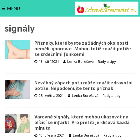
☰ MENU
signály
Příznaky, které byste za žádných okolností
neměli ignorovat. Mohou totiž značit potíže
se srdečními funkcemi
13. září 2021
Lenka Burešová
Rady a tipy
Nevábný zápach potu může značit zdravotní
potíže. Nepodceňujte tento příznak
25. května 2021
Lenka Burešová
Rady a tipy
Varovné signály, které mohou ukazovat na
blížící se infarkt. Pro přežití je klíčová každá
minuta
10. března 2021
Lenka Burešová
Rady a tipy