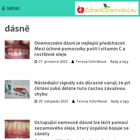
☰ MENU
dásně
Onemocnění dásní je nejlepší předcházet.
Mezi účinné pomocníky patří i vitamín C a
rostlinné oleje
27. prosince 2025
Tereza Vohrlíková
Rady a tipy
Následující signály vás důrazně varují, že při
čištění zubů děláte tuto častou závažnou
chybu
29. listopadu 2025
Tereza Vohrlíková
Rady a tipy
Ustupující nemocné dásně lze léčit pomocí
sezamového oleje, který úspěšně bojuje se
záněty