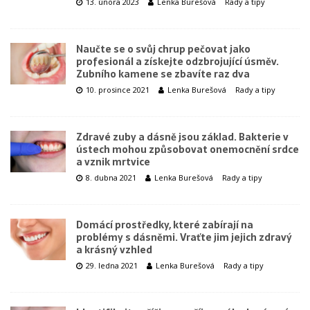
13. února 2023
Lenka Burešová
Rady a tipy
Naučte se o svůj chrup pečovat jako
profesionál a získejte odzbrojující úsměv.
Zubního kamene se zbavíte raz dva
10. prosince 2021
Lenka Burešová
Rady a tipy
Zdravé zuby a dásně jsou základ. Bakterie v
ústech mohou způsobovat onemocnění srdce
a vznik mrtvice
8. dubna 2021
Lenka Burešová
Rady a tipy
Domácí prostředky, které zabírají na
problémy s dásněmi. Vraťte jim jejich zdravý
a krásný vzhled
29. ledna 2021
Lenka Burešová
Rady a tipy