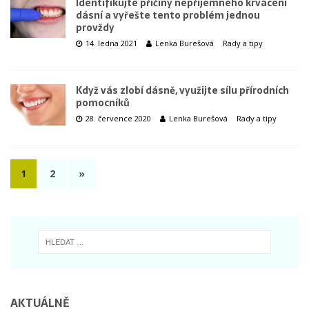
Identifikujte příčiny nepříjemného krvácení
dásní a vyřešte tento problém jednou
provždy
14. ledna 2021
Lenka Burešová
Rady a tipy
Když vás zlobí dásně, využijte sílu přírodních
pomocníků
28. července 2020
Lenka Burešová
Rady a tipy
1
2
»
AKTUÁLNĚ