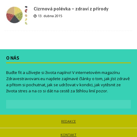
Cizrnová polévka – zdraví z přírody
13. dubna 2015
O NÁS
Buďte fit a užívejte si života naplno! V internetovém magazínu
Zdravestravovani.eu
najdete zajímavé články o tom, jak jíst zdravě
a přitom si pochutnat, jak se udržovat v kondici, jak vytěsnit ze
života stres a na co si dát na cestě za štíhlou linií pozor.
REDAKCE
KONTAKT