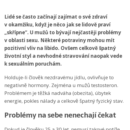
Lidé se často začínají zajímat o své zdraví
v okamžiku, když je něco jak se lidově praví
„skřípne“. U mužů to bývají nejčastěji problémy
v oblasti sexu. Některé potraviny mohou mít
pozitivní vliv na libido. Ovšem celkově špatný
životní styl a nevhodné stravování naopak vede
k sexuálním poruchám.
Holduje-li člověk nezdravému jídlu, ovlivňuje to
negativně hormony. Zejména u mužů testosteron.
Problémem je těžká nadváha (obezita), úbytek
energie, pokles nálady a celkově špatný fyzický stav.
Problémy na sebe nenechají čekat
Dokud je člověku 25 a 30 let, nemusí takové potíže