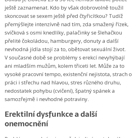
ještě zaznamenat. Kdo by však dobrovolně toužil
skoncovat se sexem ještě před čtyřicítkou? Tudíž
přemýšlejte intenzívně nad tím, zda smažený řízek,
svíčková s osmi knedlíky, palačinky se šlehačkou
přelité čokoládou, hamburgery, donuty a další
nevhodná jídla stojí za to, obětovat sexuální život.
V současné době se problémy s erekcí nevyhýbají
ani mladším mužům, kolem třiceti let. Může za to
vysoké pracovní tempo, existenční nejistota, strach o
práci i střechu nad hlavou, stres různého druhu,
nedostatek pohybu (cvičení), špatný spánek a
samozřejmě i nevhodné potraviny.
Erektilní dysfunkce a další
onemocnění