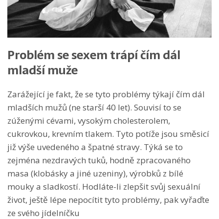
Problém se sexem trápí čím dál
mladší muže
Zarážející je fakt, že se tyto problémy týkají čím dál
mladších mužů (ne starší 40 let). Souvisí to se
zúženými cévami, vysokým cholesterolem,
cukrovkou, krevním tlakem. Tyto potíže jsou směsicí
již výše uvedeného a špatné stravy. Týká se to
zejména nezdravých tuků, hodně zpracovaného
masa (klobásky a jiné uzeniny), výrobků z bílé
mouky a sladkostí. Hodláte-li zlepšit svůj sexuální
život, ještě lépe nepocítit tyto problémy, pak vyřaďte
ze svého jídelníčku