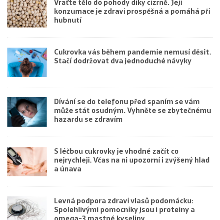
Vraťte tělo do pohody díky cizrně. Její
konzumace je zdraví prospěšná a pomáhá při
hubnutí
Cukrovka vás během pandemie nemusí děsit.
Stačí dodržovat dva jednoduché návyky
Dívání se do telefonu před spaním se vám
může stát osudným. Vyhněte se zbytečnému
hazardu se zdravím
S léčbou cukrovky je vhodné začít co
nejrychleji. Včas na ni upozorní i zvýšený hlad
a únava
Levná podpora zdraví vlasů podomácku:
Spolehlivými pomocníky jsou i proteiny a
omega-3 mastné kyseliny