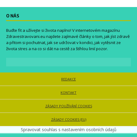
O NÁS
Buďte fit a užívejte si života naplno! V internetovém magazínu
Zdravestravovani.eu
najdete zajímavé články o tom, jak jíst zdravě
a přitom si pochutnat, jak se udržovat v kondici, jak vytěsnit ze
života stres a na co si dát na cestě za štíhlou linií pozor.
REDAKCE
KONTAKT
ZÁSADY POUŽÍVÁNÍ COOKIES
ZÁSADY COOKIES (EU)
Spravovat souhlas s nastavením osobních údajů