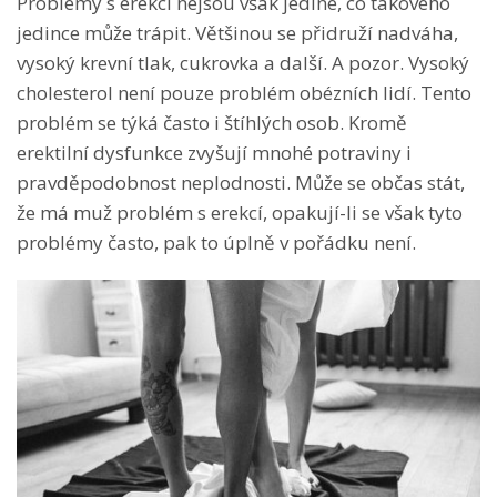
Problémy s erekcí nejsou však jediné, co takového
jedince může trápit. Většinou se přidruží nadváha,
vysoký krevní tlak, cukrovka a další. A pozor. Vysoký
cholesterol není pouze problém obézních lidí. Tento
problém se týká často i štíhlých osob. Kromě
erektilní dysfunkce zvyšují mnohé potraviny i
pravděpodobnost neplodnosti. Může se občas stát,
že má muž problém s erekcí, opakují-li se však tyto
problémy často, pak to úplně v pořádku není.