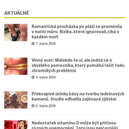
AKTUÁLNĚ
Romantická procházka po pláži se proměnila
v noční můru. Riziko, které ignorovali, číhá v
každém moři
7. srpna 2026
Vinný ocet: Málokdo to ví, ale jedná se o
skvělého pomocníka, který pomáhá řešit řadu
chronických problémů
6. srpna 2026
Překvapivé účinky kávy na tvorbu ledvinových
kamenů. Studie odhalila zajímavá zjištění
6. srpna 2026
Nedostatek vitamínu D může být příčinou
různých onemocnění. Toto jsou nejčastější