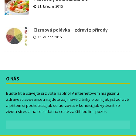
21. března 2015
Cizrnová polévka – zdraví z přírody
13. dubna 2015
O NÁS
Buďte fit a užívejte si života naplno! V internetovém magazínu
Zdravestravovani.eu
najdete zajímavé články o tom, jak jíst zdravě
a přitom si pochutnat, jak se udržovat v kondici, jak vytěsnit ze
života stres a na co si dát na cestě za štíhlou linií pozor.