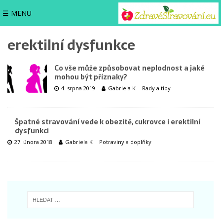
☰ MENU
erektilní dysfunkce
Co vše může způsobovat neplodnost a jaké
mohou být příznaky?
4. srpna 2019
Gabriela K
Rady a tipy
Špatné stravování vede k obezitě, cukrovce i erektilní
dysfunkci
27. února 2018
Gabriela K
Potraviny a doplňky