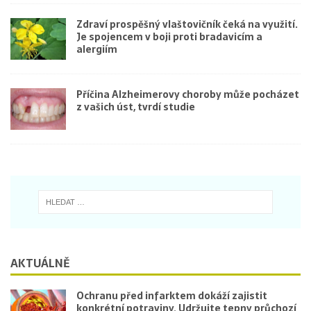
Zdraví prospěšný vlaštovičník čeká na využití.
Je spojencem v boji proti bradavicím a
alergiím
Příčina Alzheimerovy choroby může pocházet
z vašich úst, tvrdí studie
AKTUÁLNĚ
Ochranu před infarktem dokáží zajistit
konkrétní potraviny. Udržujte tepny průchozí