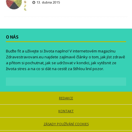
13. dubna 2015
O NÁS
Buďte fit a užívejte si života naplno! V internetovém magazínu
Zdravestravovani.eu
najdete zajímavé články o tom, jak jíst zdravě
a přitom si pochutnat, jak se udržovat v kondici, jak vytěsnit ze
života stres a na co si dát na cestě za štíhlou linií pozor.
REDAKCE
KONTAKT
ZÁSADY POUŽÍVÁNÍ COOKIES