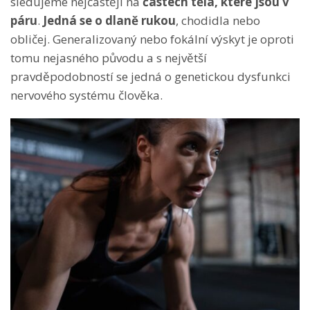
sledujeme nejčastěji na
částech těla, které jsou v
páru
.
Jedná se o dlaně rukou
, chodidla nebo
obličej. Generalizovaný nebo fokální výskyt je oproti
tomu nejasného původu a s největší
pravděpodobností se jedná o genetickou dysfunkci
nervového systému člověka.