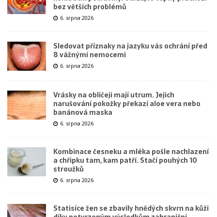
bez větších problémů
6. srpna 2026
Sledovat příznaky na jazyku vás ochrání před
8 vážnými nemocemi
6. srpna 2026
Vrásky na obličeji mají utrum. Jejich
narušování pokožky překazí aloe vera nebo
banánová maska
6. srpna 2026
Kombinace česneku a mléka pošle nachlazení
a chřipku tam, kam patří. Stačí pouhých 10
stroužků
6. srpna 2026
Statisíce žen se zbavily hnědých skvrn na kůži
díky potvrzeným výsledkům zahraniční