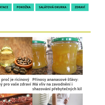
ATACE
POKOŽKA
SALÁTOVÁ OKURKA
ZDRAVÍ
 proč je ricinový
Přínosy ananasové šťávy:
ný pro vaše zdraví
Má vliv na zavodnění i
shazování přebytečných kil