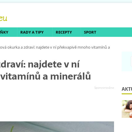
LŇKY
RADY A TIPY
RECEPTY
SPORT
tová okurka a zdraví: najdete v ní překvapivě mnoho vitamínů a
draví: najdete v ní
vitamínů a minerálů
AKT