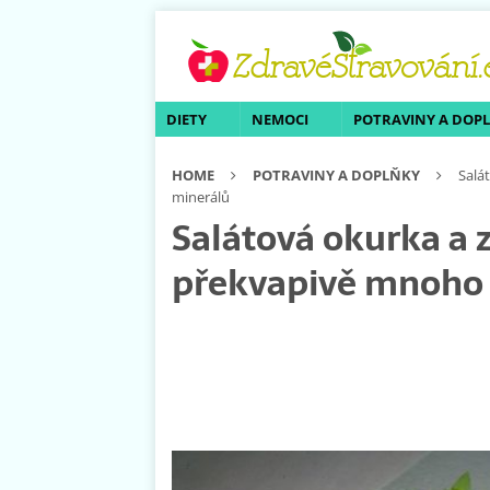
DIETY
NEMOCI
POTRAVINY A DOP
HOME
POTRAVINY A DOPLŇKY
Salá
minerálů
Salátová okurka a z
překvapivě mnoho 