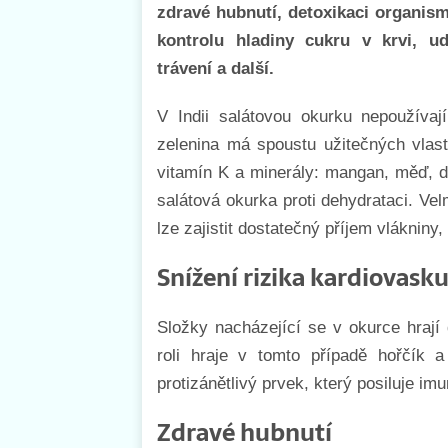
zdravé hubnutí, detoxikaci organismu
kontrolu hladiny cukru v krvi, u
trávení a další.
V Indii salátovou okurku nepoužívaj
zelenina má spoustu užitečných vlast
vitamín K a minerály: mangan, měď, d
salátová okurka proti dehydrataci. Vel
lze zajistit dostatečný příjem vlákniny,
Snížení rizika kardiovask
Složky nacházející se v okurce hrají 
roli hraje v tomto případě hořčík a
protizánětlivý prvek, který posiluje im
Zdravé hubnutí