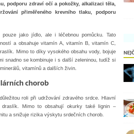
, podporu zdraví očí a pokožky, alkalizaci těla,
držování přiměřeného krevního tlaku, podporu
í pouze jako jídlo, ale i léčebnou pomůcku. Tato
ností a obsahuje vitamín A, vitamín B, vitamín C,
NEJČ
raslík. Mimo to díky vysokého obsahu vody, bojuje
mi snadno se kombinuje i s další zeleninou, tudíž si
 minerálů, vitamínů a dalších živin.
ulárních chorob
důležitou roli při udržování zdravého srdce. Hlavní
 draslík. Mimo to obsahují okurky také lignin –
unitu a snižuje rizika výskytu srdečních chorob.