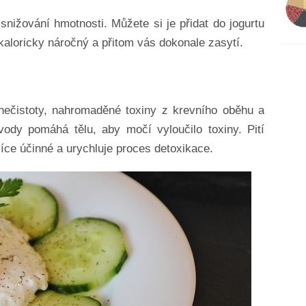
snižování hmotnosti. Můžete si je přidat do jogurtu
kaloricky náročný a přitom vás dokonale zasytí.
nečistoty, nahromaděné toxiny z krevního oběhu a
ody pomáhá tělu, aby močí vyloučilo toxiny. Pití
íce účinné a urychluje proces detoxikace.