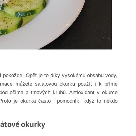
i pokožce. Opět je to díky vysokému obsahu vody,
umace můžete salátovou okurku použít i k přímé
 pod očima a tmavých kruhů. Antioxidant v okurce
Proto je okurka často i pomocník, když to někdo
látové okurky