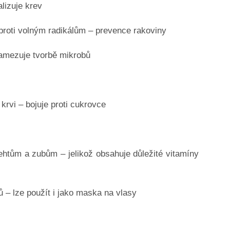
alizuje krev
proti volným radikálům – prevence rakoviny
amezuje tvorbě mikrobů
krvi – bojuje proti cukrovce
ehtům a zubům – jelikož obsahuje důležité vitamíny
sů – lze použít i jako maska na vlasy