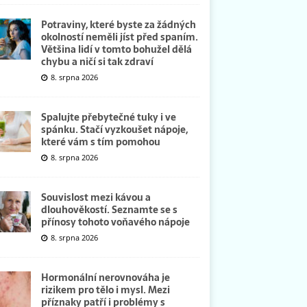
Potraviny, které byste za žádných
okolností neměli jíst před spaním.
Většina lidí v tomto bohužel dělá
chybu a ničí si tak zdraví
8. srpna 2026
Spalujte přebytečné tuky i ve
spánku. Stačí vyzkoušet nápoje,
které vám s tím pomohou
8. srpna 2026
Souvislost mezi kávou a
dlouhověkostí. Seznamte se s
přínosy tohoto voňavého nápoje
8. srpna 2026
Hormonální nerovnováha je
rizikem pro tělo i mysl. Mezi
příznaky patří i problémy s