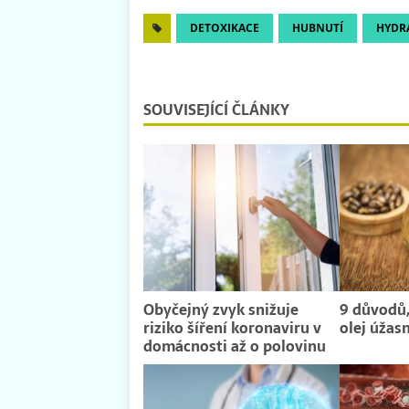
DETOXIKACE
HUBNUTÍ
HYDR
SOUVISEJÍCÍ ČLÁNKY
Obyčejný zvyk snižuje
9 důvodů,
riziko šíření koronaviru v
olej úžas
domácnosti až o polovinu