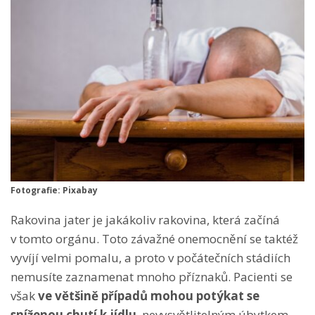
Fotografie: Pixabay
Rakovina jater je jakákoliv rakovina, která začíná
v tomto orgánu. Toto závažné onemocnění se taktéž
vyvíjí velmi pomalu, a proto v počátečních stádiích
nemusíte zaznamenat mnoho příznaků. Pacienti se
však
ve většině případů mohou potýkat se
sníženou chutí k jídlu
, nevysvětlitelným úbytkem