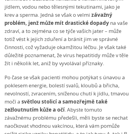
jídlem, vodou nebo tělesnými tekutinami, jako je
krev a sperma. Jedná se však o velmi
závažný
problém, jenž může mít drastické dopady
na vaše
zdraví, a to zejména co se týče vašich jater – může
totiž vést k jejich zduření a bránit jim ve správné
činnosti, což vyžaduje okamžitou léčbu. Je však také
důležité poznamenat, že virus hepatitidy může v těle
žít i několik let, aniž by vyvolával příznaky.
Po čase se však pacienti mohou potýkat s únavou a
poklesem energie, bolestí svalů, kloubů a břicha,
nevolností, zvracením, sníženou chutí k jídlu, tmavou
močí a
světlou stolicí a samozřejmě také
zežloutnutím kůže a očí
. Abyste tomuto
závažnému problému předešli, měli byste se nechat
naočkovat vhodnou vakcínou, která vám pomůže
snížit riziko vzniku hepatitidy, a to jak typu A, tak i B.