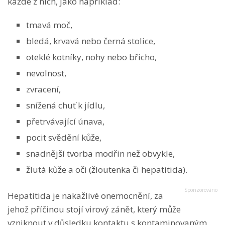
každé z nich, jako například:
tmavá moč,
bledá, krvavá nebo černá stolice,
oteklé kotníky, nohy nebo břicho,
nevolnost,
zvracení,
snížená chuť k jídlu,
přetrvávající únava,
pocit svědění kůže,
snadnější tvorba modřin než obvykle,
žlutá kůže a oči (žloutenka či hepatitida).
Hepatitida je nakažlivé onemocnění, za
jehož příčinou stojí virový zánět, který může
vzniknout v důsledku kontaktu s kontaminovaným