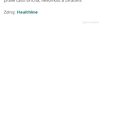
pravé části břicha, nevolnost a zvracení.
Zdroj:
Healthline