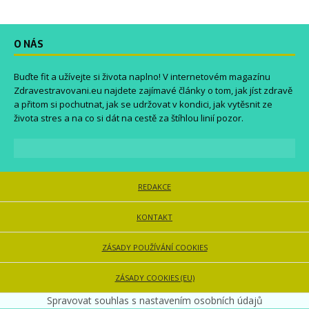
O NÁS
Buďte fit a užívejte si života naplno! V internetovém magazínu
Zdravestravovani.eu
najdete zajímavé články o tom, jak jíst zdravě
a přitom si pochutnat, jak se udržovat v kondici, jak vytěsnit ze
života stres a na co si dát na cestě za štíhlou linií pozor.
REDAKCE
KONTAKT
ZÁSADY POUŽÍVÁNÍ COOKIES
ZÁSADY COOKIES (EU)
Spravovat souhlas s nastavením osobních údajů