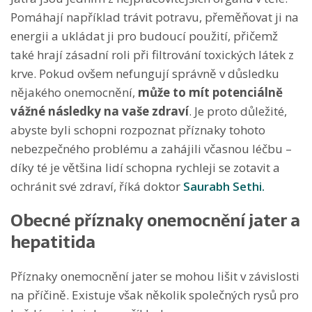
Pomáhají například trávit potravu, přeměňovat ji na
energii a ukládat ji pro budoucí použití, přičemž
také hrají zásadní roli při filtrování toxických látek z
krve. Pokud ovšem nefungují správně v důsledku
nějakého onemocnění,
může to mít potenciálně
vážné následky na vaše zdraví
. Je proto důležité,
abyste byli schopni rozpoznat příznaky tohoto
nebezpečného problému a zahájili včasnou léčbu –
díky té je většina lidí schopna rychleji se zotavit a
ochránit své zdraví, říká doktor
Saurabh Sethi
.
Obecné příznaky onemocnění jater a
hepatitida
Příznaky onemocnění jater se mohou lišit v závislosti
na příčině. Existuje však několik společných rysů pro