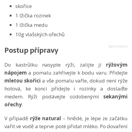
skořice
1 lžička rozinek
1 lžička medu
10g vlašských ořechů
Postup přípravy
Do kastrůlku nasypte rýži, zalijte jí
rýžovým
nápojem
a pomalu zahřívejte k bodu varu. Přidejte
mletou skořici
a vše pomalu vařte, dokud není rýže
hotová, ke konci přidejte i rozinky a doslaďte
medem. Rýži podávejte ozdobenými
sekanými
ořechy
.
V případě
rýže natural
– hnědé, je lépe ze začátku
vařit ve vodě a teprve poté přidat mléko. Po dovaření