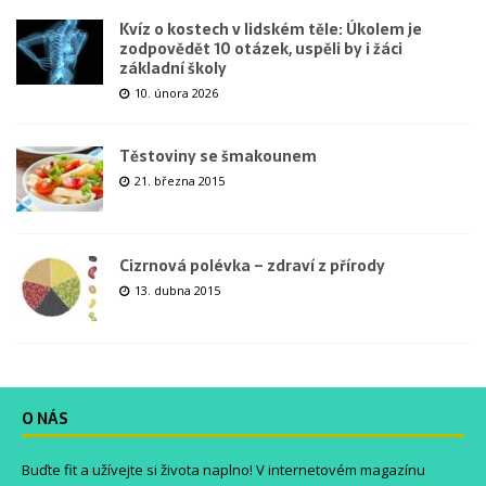
Kvíz o kostech v lidském těle: Úkolem je
zodpovědět 10 otázek, uspěli by i žáci
základní školy
10. února 2026
Těstoviny se šmakounem
21. března 2015
Cizrnová polévka – zdraví z přírody
13. dubna 2015
O NÁS
Buďte fit a užívejte si života naplno! V internetovém magazínu