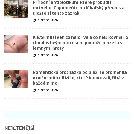
Přírodní antibiotikum, které probudí i
mrtvého: Zapomeňte na lékařský předpis a
uložte si tento zázrak
7. srpna 2026
Klíště musí ven co nejdříve a co nejšikovněji. S
choulostivým procesem pomůže pinzeta s
jemnými hroty
7. srpna 2026
Romantická procházka po pláži se proměnila
v noční můru. Riziko, které ignorovali, číhá v
každém moři
7. srpna 2026
NEJČTENĚJŠÍ