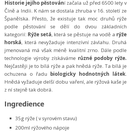
Historie jejího pěstován
í začala už před 6500 lety v
Číně a Indii. K nám se dostala zhruba v 16. století ze
Španělska. Přesto, že existuje tak moc druhů rýže
podle pěstování se dělí do dvou základních
kategorií:
Rýže setá
, která se pěstuje na vodě a
rýže
horská
, která nevyžaduje intenzívní závlahu. Druhá
jmenovaná má však méně kvalitní zrno. Dále podle
technologie výroby získáváme
různé podoby rýže.
Nejčastěji je to bílá rýže a pak hnědá rýže. Ta bílá je
ochuzena o řadu
biologicky hodnotných látek
.
Hnědá vyžaduje delší dobu vaření, ale rýžová kaše je
z ní stejně tak dobrá.
Ingredience
35g rýže ( v syrovém stavu)
200ml rýžového nápoje