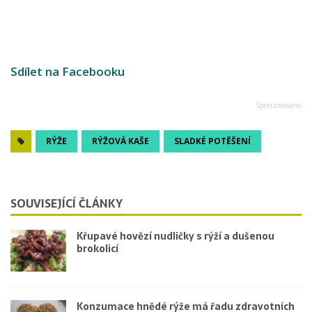
Sdílet na Facebooku
RÝŽE
RÝŽOVÁ KAŠE
SLADKÉ POTĚŠENÍ
SOUVISEJÍCÍ ČLÁNKY
Křupavé hovězí nudličky s rýží a dušenou
brokolicí
Konzumace hnědé rýže má řadu zdravotních